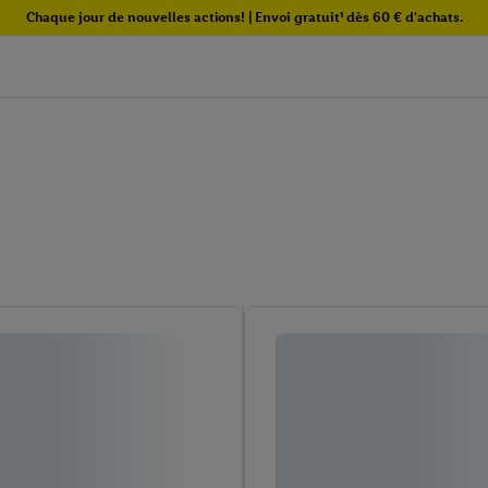
Chaque jour de nouvelles actions! | Envoi gratuit¹ dès 60 € d'achats.