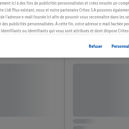
ment ici à des fins de publicités personnalisées et créez ensuite un compt
e Lidl Plus existant, nous et notre partenaire Criteo S.A pouvons égalemen
r de l’adresse e-mail fournie ici afin de pouvoir vous reconnaître dans les s
er des publicités personnalisées. À cette fin, votre adresse e-mail hachée p
identifiants ou identifiants qui vous sont attribués et dont dispose Criteo 
cord, les publicités liées au reciblage, c’est-à-dire des publicités pour de
ntérêt (par exemple en plaçant le produit dans un panier d’un webshop mai
Refuser
Personnal
nt être affichées sur plusieurs apppareils et plusieurs services de Lidl si 
dl peuvent vous être attribués en utilisant votre adresse e-mail hachée et, l
s dont dispose Criteo S.A.
vous pouvez autoriser des finalités individuelles et trouver de plus amples
.
r », vous pouvez autoriser uniquement l’utilisation des technologies néces
risez tous les traitements pour toutes les finalités susmentionnées. Vous t
rée de conservation des données et votre droit de révoquer votre consent
r dans notre
déclaration relative à la protection des données
.
Vous trouverez