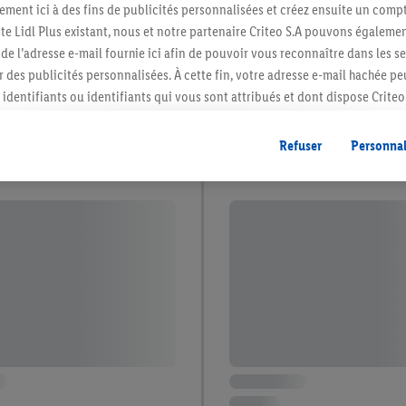
ment ici à des fins de publicités personnalisées et créez ensuite un compt
e Lidl Plus existant, nous et notre partenaire Criteo S.A pouvons égalemen
r de l’adresse e-mail fournie ici afin de pouvoir vous reconnaître dans les s
er des publicités personnalisées. À cette fin, votre adresse e-mail hachée p
identifiants ou identifiants qui vous sont attribués et dont dispose Criteo 
cord, les publicités liées au reciblage, c’est-à-dire des publicités pour de
ntérêt (par exemple en plaçant le produit dans un panier d’un webshop mai
Refuser
Personnal
nt être affichées sur plusieurs apppareils et plusieurs services de Lidl si 
dl peuvent vous être attribués en utilisant votre adresse e-mail hachée et, l
s dont dispose Criteo S.A.
vous pouvez autoriser des finalités individuelles et trouver de plus amples
.
r », vous pouvez autoriser uniquement l’utilisation des technologies néces
risez tous les traitements pour toutes les finalités susmentionnées. Vous t
rée de conservation des données et votre droit de révoquer votre consent
r dans notre
déclaration relative à la protection des données
.
Vous trouverez