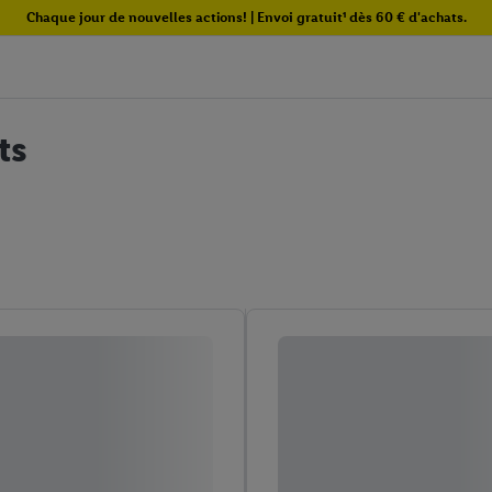
Chaque jour de nouvelles actions! | Envoi gratuit¹ dès 60 € d'achats.
ts