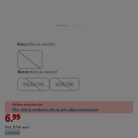
Kleur:
Kies je variant
Maten:
Kies je variant
XS(32/34)
S(36/38)
Online uitverkocht!
Hier vind je producten die je ook zullen interesseren.
6.99
Incl. BTW. excl.
Levering