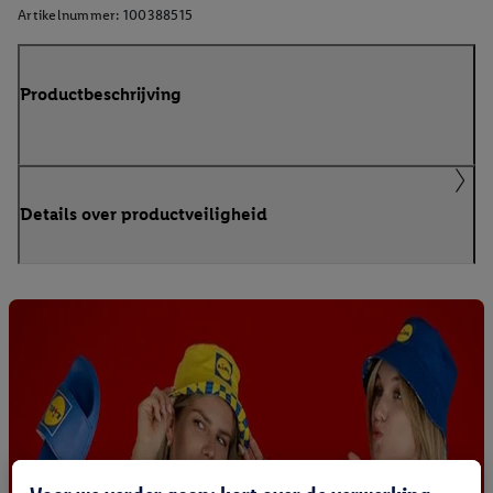
Artikelnummer:
100388515
Productbeschrijving
Details over productveiligheid