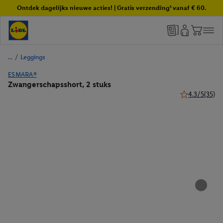
Ontdek dagelijks nieuwe acties! | Gratis verzending¹ vanaf € 60.
/
Leggings
ESMARA®
Zwangerschapsshort, 2 stuks
4.3/5
(35)
4.3 van 5 ster