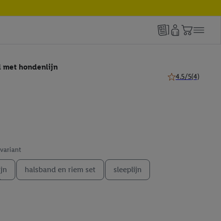
 met hondenlijn
4.5/5
(4)
4.5 van 5 sterren 
 variant
jn
halsband en riem set
sleeplijn