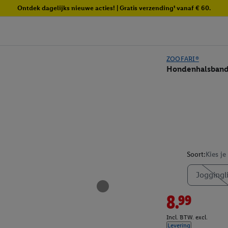
Ontdek dagelijks nieuwe acties! | Gratis verzending¹ vanaf € 60.
ZOOFARI®
Hondenhalsband
Soort:
Kies je
Joggingli
8.99
Incl. BTW. excl.
Levering