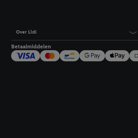
Over Lidl
Betaalmiddelen
Footerelement met links naar juridische teksten