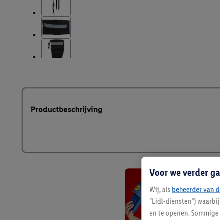
Productbeschrijving
Voor we verder ga
Wij, als
beheerder van d
“Lidl-diensten”) waarbi
en te openen. Sommige 