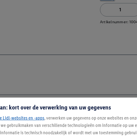
Artikelnummer:
100
an: kort over de verwerking van uw gegevens
e Lidl-websites en -apps
, verwerken uw gegevens op onze websites en onz
Blijf op de hoo
j we gebruikmaken van verschillende technologieën om informatie op uw e
Schrijf je in op de newslette
informatie is technisch noodzakelijk of wordt met uw toestemming gebrui