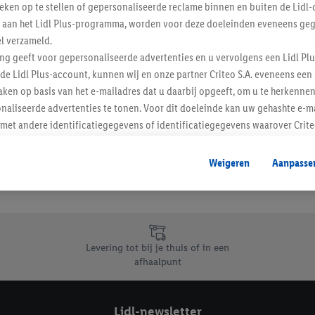
tieken op te stellen of gepersonaliseerde reclame binnen en buiten de Lidl-
t aan het Lidl Plus-programma, worden voor deze doeleinden eveneens ge
Inschrijven
l verzameld.
ing geeft voor gepersonaliseerde advertenties en u vervolgens een Lidl P
de Lidl Plus-account, kunnen wij en onze partner Criteo S.A. eveneens een 
ken op basis van het e-mailadres dat u daarbij opgeeft, om u te herkennen
naliseerde advertenties te tonen. Voor dit doeleinde kan uw gehashte e-m
t andere identificatiegegevens of identificatiegegevens waarover Criteo
en.
aat, kunnen advertenties in het kader van retargeting, d.w.z. advertenties
Weigeren
Aanpasse
nd (bijvoorbeeld door het product in de webshop aan uw winkelmandje toe 
verschillende apparaten en verschillende Lidl-diensten worden weergegeve
adres en eventuele andere identificatiegegevens/identificatiegegevens wa
dapparaten of Lidl-diensten aan u kunnen worden toegewezen.
 u individuele doeleinden toestaan en meer informatie vinden over de ge
Levering tot bij je thuis of in een
likken, kunt u alleen het gebruik van de noodzakelijke technologieën toes
afhaalpunt
, stemt u in met alle verwerkingen voor alle bovengenoemde doeleinden. M
mijn van de gegevens en uw recht om uw toestemming te allen tijde met
ndt u in onze
privacyverklaring
.
Je vindt het impressum hier.
Lidl-newsletter