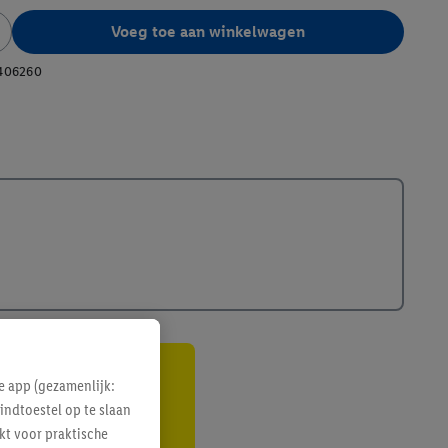
Voeg toe aan winkelwagen
406260
e app (gezamenlijk:
gte
indtoestel op te slaan
r
kt voor praktische