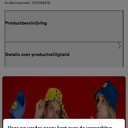
Artikelnummer:
100388418
Productbeschrijving
Details over productveiligheid
Voor we verder gaan: kort over de verwerking