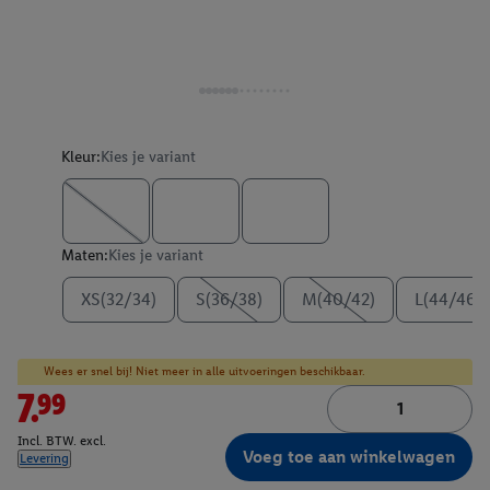
Kleur:
Kies je variant
Maten:
Kies je variant
XS(32/34)
S(36/38)
M(40/42)
L(44/46)
Wees er snel bij! Niet meer in alle uitvoeringen beschikbaar.
7.99
Incl. BTW. excl.
Voeg toe aan winkelwagen
Levering