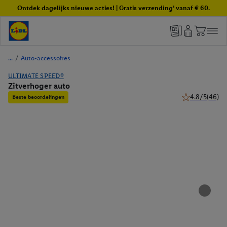
Ontdek dagelijks nieuwe acties! | Gratis verzending¹ vanaf € 60.
/
Auto-accessoires
ULTIMATE SPEED®
Zitverhoger auto
4.8/5
(46)
Beste beoordelingen
4.8 van 5 sterr