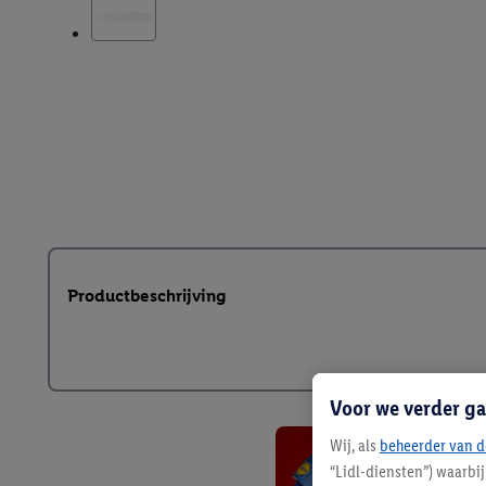
Productbeschrijving
Voor we verder ga
Wij, als
beheerder van d
“Lidl-diensten”) waarbi