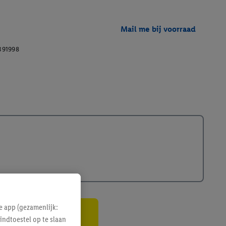
Mail me bij voorraad
391998
e app (gezamenlijk:
indtoestel op te slaan
gte