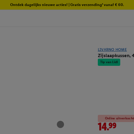
Ontdek dagelijks nieuwe acties! | Gratis verzending¹ vanaf € 60.
LIVARNO HOME
Zijslaapkussen, 
Tip van Lidl
Online uitverkoch
14.99