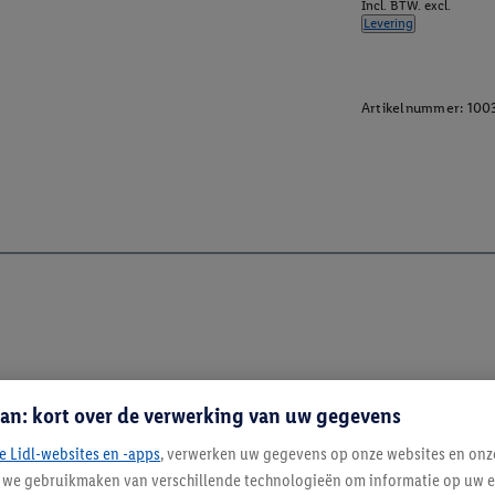
Incl. BTW. excl.
Levering
Artikelnummer:
100
an: kort over de verwerking van uw gegevens
e Lidl-websites en -apps
, verwerken uw gegevens op onze websites en onz
j we gebruikmaken van verschillende technologieën om informatie op uw e
Blijf op de hoo