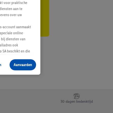
kt voor praktische
r
diensten aan te
gevens over uw
lus-account aanmaakt
speciale online
 bij diensten van
ailadres ook
 SA beschikt en die
 voor producten waarin
n
Aanvaarden
te voegen, maar het
n als er met behulp
arover Criteo SA
gevensverwerking.
taan. Door op
30 dagen bedenktijd
eer informatie,
 vooruitwerkende