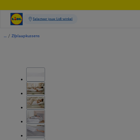
/
Zijslaapkussens