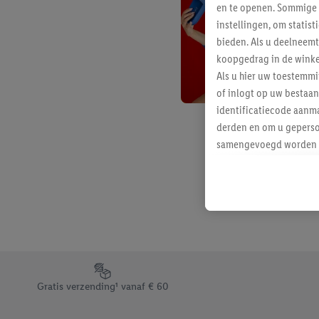
en te openen. Sommige 
instellingen, om statis
bieden. Als u deelneem
koopgedrag in de winke
Als u hier uw toestemm
of inlogt op uw bestaan
identificatiecode aanma
derden en om u geperso
samengevoegd worden me
aan u toegewezen werd
Als u hiermee akkoord g
u interesse hebt getoo
niet te kopen), ook op 
van uw gehashte e-mail
beschikt, meerdere ein
Onder “Aanpassen” kunt
Footerelement met de verschillende USPs van Lidl.be
Door op “weigeren” te k
Gratis verzending¹ vanaf € 60
“aanvaarden” te klikken
waaronder de bewaarter