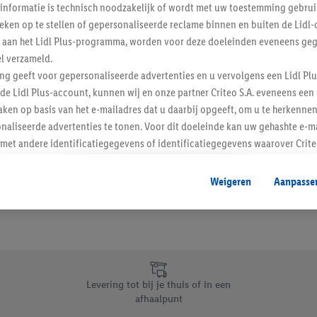
informatie is technisch noodzakelijk of wordt met uw toestemming gebrui
Schrijf je in op de newslette
tieken op te stellen of gepersonaliseerde reclame binnen en buiten de Lidl-
t aan het Lidl Plus-programma, worden voor deze doeleinden eveneens ge
l verzameld.
Inschrijven
ing geeft voor gepersonaliseerde advertenties en u vervolgens een Lidl P
de Lidl Plus-account, kunnen wij en onze partner Criteo S.A. eveneens een 
ken op basis van het e-mailadres dat u daarbij opgeeft, om u te herkennen
naliseerde advertenties te tonen. Voor dit doeleinde kan uw gehashte e-m
t andere identificatiegegevens of identificatiegegevens waarover Criteo
en.
aat, kunnen advertenties in het kader van retargeting, d.w.z. advertenties
Weigeren
Aanpasse
nd (bijvoorbeeld door het product in de webshop aan uw winkelmandje toe 
verschillende apparaten en verschillende Lidl-diensten worden weergegeve
adres en eventuele andere identificatiegegevens/identificatiegegevens wa
dapparaten of Lidl-diensten aan u kunnen worden toegewezen.
 u individuele doeleinden toestaan en meer informatie vinden over de ge
likken, kunt u alleen het gebruik van de noodzakelijke technologieën toes
Levering tot bij je thuis of in een
, stemt u in met alle verwerkingen voor alle bovengenoemde doeleinden. M
afhaalpunt
mijn van de gegevens en uw recht om uw toestemming te allen tijde met