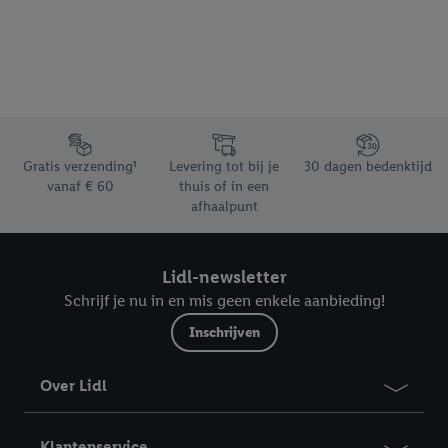
worden met andere identificatiegegevens of
identificatiegegevens waarover Criteo SA beschikt en die aan u
toegewezen werden.
Als u hiermee akkoord gaat, kunnen advertenties in het kader
van retargeting, d.w.z. advertenties voor producten waarin u
interesse hebt getoond (bijvoorbeeld door het product in de
Footerelement met de verschillende USPs van Lidl.be
webshop aan uw winkelmandje toe te voegen, maar het niet te
Gratis verzending¹
Levering tot bij je
30 dagen bedenktijd
kopen), ook op verschillende apparaten en verschillende Lidl-
vanaf € 60
thuis of in een
diensten worden weergegeven als er met behulp van uw
afhaalpunt
gehashte e-mailadres en eventuele andere
identificatiegegevens/identificatiegegevens waarover Criteo
SA beschikt, meerdere eindapparaten of Lidl-diensten aan u
Lidl-newsletter
kunnen worden toegewezen.
Schrijf je nu in en mis geen enkele aanbieding!
Onder “Aanpassen” kunt u individuele doeleinden toestaan en
Inschrijven
meer informatie vinden over de gegevensverwerking.
Door op “weigeren” te klikken, kunt u alleen het gebruik van de
Over Lidl
noodzakelijke technologieën toestaan. Door op “aanvaarden” te
klikken, stemt u in met alle verwerkingen voor alle
bovengenoemde doeleinden. Meer informatie, waaronder de
Klantenservice