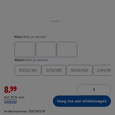
Kleur:
Kies je variant
Maten:
Kies je variant
XS(32/34)
S(36/38)
M(40/42)
L(44/46)
8.99
Incl. BTW. excl.
Voeg toe aan winkelwagen
Levering
Artikelnummer:
100397276