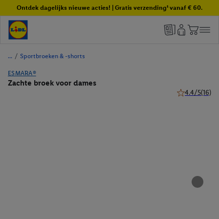
Ontdek dagelijks nieuwe acties! | Gratis verzending¹ vanaf € 60.
/
Sportbroeken & -shorts
ESMARA®
Zachte broek voor dames
4.4/5
(16)
4.4 van 5 ster