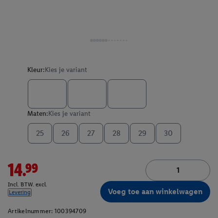
Kleur:
Kies je variant
Maten:
Kies je variant
25
26
27
28
29
30
14.99
Incl. BTW. excl.
Voeg toe aan winkelwagen
Levering
Artikelnummer:
100394709