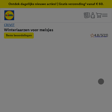
Ontdek dagelijks nieuwe acties! | Gratis verzending¹ vanaf € 60.
CRIVIT
Winterlaarzen voor meisjes
4.8/5
(22)
Beste beoordelingen
4.8 van 5 ster