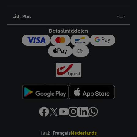
bewaartermijn van de gegevens en uw recht om uw
toestemming te allen tijde met vooruitwerkende kracht in te
Lidl Plus
trekken, vindt u in onze
privacyverklaring
.
Je vindt het
impressum hier.
Betaalmiddelen
Taal:
Français
Nederlands