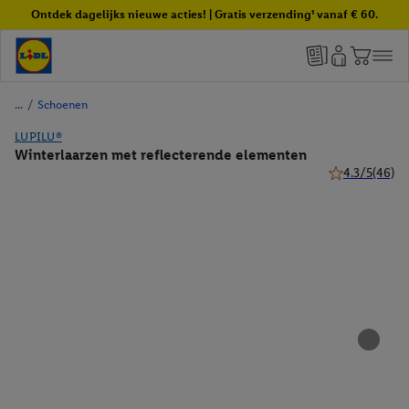
Ontdek dagelijks nieuwe acties! | Gratis verzending¹ vanaf € 60.
/
Schoenen
LUPILU®
Winterlaarzen met reflecterende elementen
4.3/5
(46)
4.3 van 5 ster