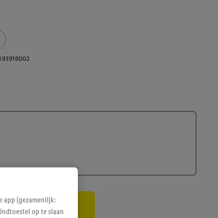
393916002
e app (gezamenlijk:
indtoestel op te slaan
gte