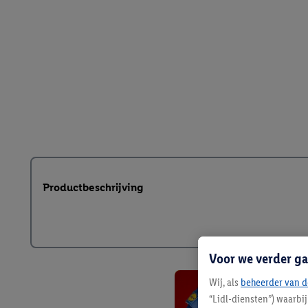
Productbeschrijving
Voor we verder ga
Wij, als
beheerder van d
“Lidl-diensten”) waarbi