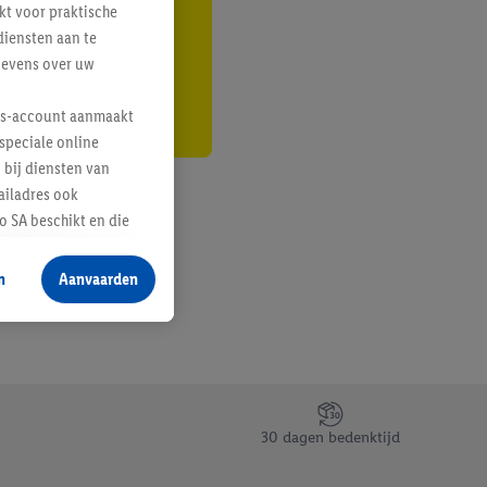
kt voor praktische
r
diensten aan te
gevens over uw
lus-account aanmaakt
speciale online
 bij diensten van
ailadres ook
 SA beschikt en die
 voor producten waarin
n
Aanvaarden
te voegen, maar het
n als er met behulp
arover Criteo SA
gevensverwerking.
taan. Door op
30 dagen bedenktijd
eer informatie,
 vooruitwerkende