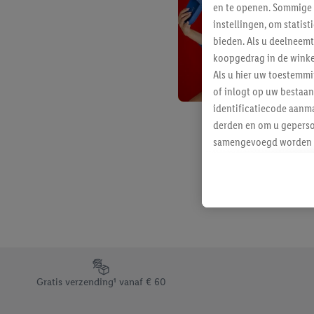
en te openen. Sommige 
instellingen, om statis
bieden. Als u deelneem
koopgedrag in de winke
Als u hier uw toestemm
of inlogt op uw bestaan
identificatiecode aanma
derden en om u geperso
samengevoegd worden me
aan u toegewezen werd
Als u hiermee akkoord g
u interesse hebt getoo
niet te kopen), ook op 
van uw gehashte e-mail
beschikt, meerdere ein
Onder “Aanpassen” kunt
Footerelement met de verschillende USPs van Lidl.be
Door op “weigeren” te k
Gratis verzending¹ vanaf € 60
“aanvaarden” te klikken
waaronder de bewaarter