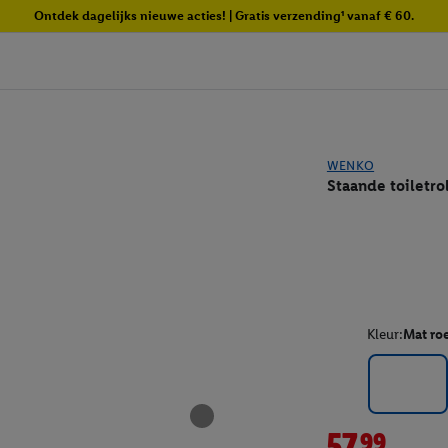
Ontdek dagelijks nieuwe acties! | Gratis verzending¹ vanaf € 60.
WENKO
Staande toiletro
Kleur:
Mat roe
57.99