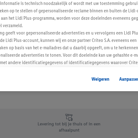
informatie is technisch noodzakelijk of wordt met uw toestemming gebrui
Schrijf je in op de newslette
tieken op te stellen of gepersonaliseerde reclame binnen en buiten de Lidl-
t aan het Lidl Plus-programma, worden voor deze doeleinden eveneens ge
l verzameld.
Inschrijven
ing geeft voor gepersonaliseerde advertenties en u vervolgens een Lidl P
de Lidl Plus-account, kunnen wij en onze partner Criteo S.A. eveneens een 
ken op basis van het e-mailadres dat u daarbij opgeeft, om u te herkennen
naliseerde advertenties te tonen. Voor dit doeleinde kan uw gehashte e-m
t andere identificatiegegevens of identificatiegegevens waarover Criteo
en.
aat, kunnen advertenties in het kader van retargeting, d.w.z. advertenties
Weigeren
Aanpasse
nd (bijvoorbeeld door het product in de webshop aan uw winkelmandje toe 
verschillende apparaten en verschillende Lidl-diensten worden weergegeve
adres en eventuele andere identificatiegegevens/identificatiegegevens wa
dapparaten of Lidl-diensten aan u kunnen worden toegewezen.
 u individuele doeleinden toestaan en meer informatie vinden over de ge
likken, kunt u alleen het gebruik van de noodzakelijke technologieën toes
Levering tot bij je thuis of in een
, stemt u in met alle verwerkingen voor alle bovengenoemde doeleinden. M
afhaalpunt
mijn van de gegevens en uw recht om uw toestemming te allen tijde met