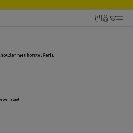
lhouder met borstel Ferla
stvrij staal