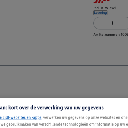
Incl. BTW. excl.
Levering
Artikelnummer:
100
an: kort over de verwerking van uw gegevens
e Lidl-websites en -apps
, verwerken uw gegevens op onze websites en onz
j we gebruikmaken van verschillende technologieën om informatie op uw e
Blijf op de hoo