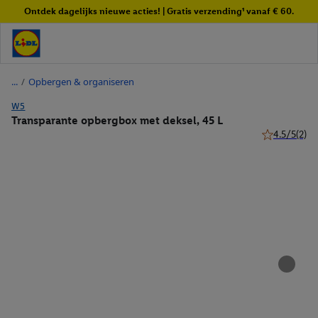
Ontdek dagelijks nieuwe acties! | Gratis verzending¹ vanaf € 60.
/
Opbergen & organiseren
W5
Transparante opbergbox met deksel, 45 L
4.5/5
(2)
4.5 van 5 ste