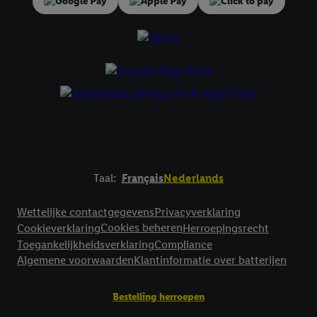
Taal:
Français
Nederlands
Footerelement met links naar juridische teksten
Wettelijke contactgegevens
Privacyverklaring
Cookies beheren
Cookieverklaring
Herroepingsrecht
Toegankelijkheidsverklaring
Compliance
Algemene voorwaarden
Klantinformatie over batterijen
Bestelling herroepen