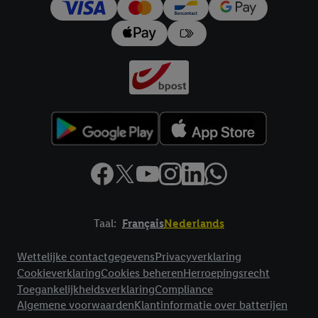
trekken, vindt u in onze
privacyverklaring
.
Je vindt het
impressum hier.
Taal:
Français
Nederlands
Footerelement met links naar juridische teksten
Wettelijke contactgegevens
Privacyverklaring
Cookieverklaring
Cookies beheren
Herroepingsrecht
Toegankelijkheidsverklaring
Compliance
Algemene voorwaarden
Klantinformatie over batterijen