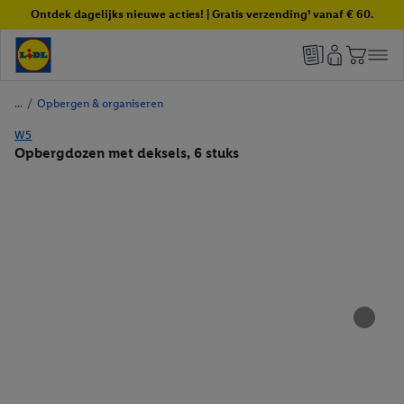
Ontdek dagelijks nieuwe acties! | Gratis verzending¹ vanaf € 60.
/
Opbergen & organiseren
W5
Opbergdozen met deksels, 6 stuks