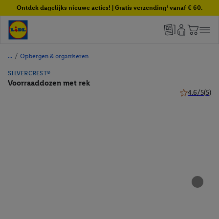
Ontdek dagelijks nieuwe acties! | Gratis verzending¹ vanaf € 60.
/
Opbergen & organiseren
SILVERCREST®
Voorraaddozen met rek
4.6/5
(5)
4.6 van 5 ste