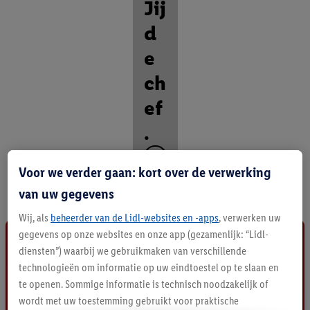
Jij
d
e
ch
ef
.
O
Voor we verder gaan: kort over de verwerking
n
t
van uw gegevens
d
e
Wij, als
beheerder van de Lidl-websites en -apps
, verwerken uw
k
gegevens op onze websites en onze app (gezamenlijk: “Lidl-
a
diensten”) waarbij we gebruikmaken van verschillende
l
technologieën om informatie op uw eindtoestel op te slaan en
l
te openen. Sommige informatie is technisch noodzakelijk of
e
p
wordt met uw toestemming gebruikt voor praktische