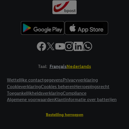
Taal:
Français
Nederlands
Footerelement met links naar juridische teksten
Wettelijke contactgegevens
Privacyverklaring
Cookieverklaring
Cookies beheren
Herroepingsrecht
Toegankelijkheidsverklaring
Compliance
Algemene voorwaarden
Klantinformatie over batterijen
Bestelling herroepen