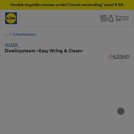
Ontdek dagelijks nieuwe acties! | Gratis verzending¹ vanaf € 60.
/
Schoonmaken
VILEDA
Dweilsysteem »Easy Wring & Clean«
4.7/5
(47)
4.7 van 5 ster