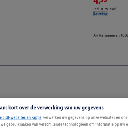
4.99
Incl. BTW. excl.
Levering
Artikelnummer:
100
an: kort over de verwerking van uw gegevens
e Lidl-websites en -apps
, verwerken uw gegevens op onze websites en onz
j we gebruikmaken van verschillende technologieën om informatie op uw e
Blijf op de hoo