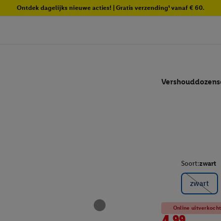
Ontdek dagelijks nieuwe acties! | Gratis verzending¹ vanaf € 60.
Vershouddozen
Soort:
zwart
zwart
Online uitverkoch