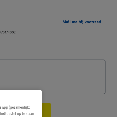
Mail me bij voorraad
376474002
3D-weergave openen
e app (gezamenlijk:
indtoestel op te slaan
gte