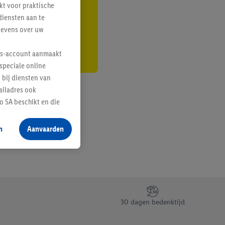
kt voor praktische
r
diensten aan te
gevens over uw
lus-account aanmaakt
speciale online
 bij diensten van
ailadres ook
 SA beschikt en die
 voor producten waarin
n
Aanvaarden
te voegen, maar het
n als er met behulp
arover Criteo SA
gevensverwerking.
taan. Door op
30 dagen bedenktijd
eer informatie,
 vooruitwerkende