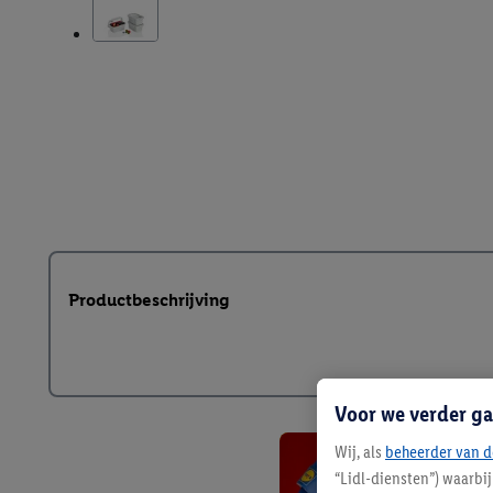
Productbeschrijving
Voor we verder ga
Wij, als
beheerder van d
“Lidl-diensten”) waarbi