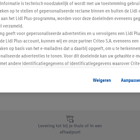
informatie is technisch noodzakelijk of wordt met uw toestemming gebrui
Schrijf je in op de newslette
tieken op te stellen of gepersonaliseerde reclame binnen en buiten de Lidl-
t aan het Lidl Plus-programma, worden voor deze doeleinden eveneens ge
l verzameld.
Inschrijven
ing geeft voor gepersonaliseerde advertenties en u vervolgens een Lidl P
de Lidl Plus-account, kunnen wij en onze partner Criteo S.A. eveneens een 
ken op basis van het e-mailadres dat u daarbij opgeeft, om u te herkennen
naliseerde advertenties te tonen. Voor dit doeleinde kan uw gehashte e-m
t andere identificatiegegevens of identificatiegegevens waarover Criteo
en.
aat, kunnen advertenties in het kader van retargeting, d.w.z. advertenties
Weigeren
Aanpasse
nd (bijvoorbeeld door het product in de webshop aan uw winkelmandje toe 
verschillende apparaten en verschillende Lidl-diensten worden weergegeve
adres en eventuele andere identificatiegegevens/identificatiegegevens wa
dapparaten of Lidl-diensten aan u kunnen worden toegewezen.
 u individuele doeleinden toestaan en meer informatie vinden over de ge
likken, kunt u alleen het gebruik van de noodzakelijke technologieën toes
Levering tot bij je thuis of in een
, stemt u in met alle verwerkingen voor alle bovengenoemde doeleinden. M
afhaalpunt
mijn van de gegevens en uw recht om uw toestemming te allen tijde met