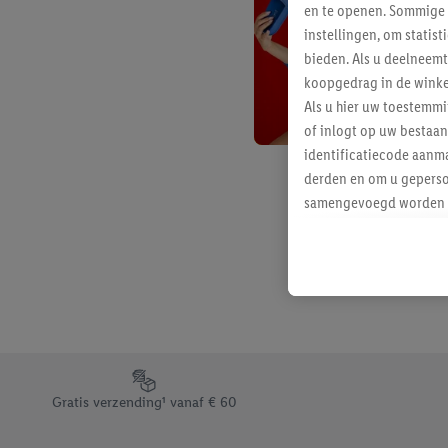
en te openen. Sommige 
instellingen, om statis
bieden. Als u deelneem
koopgedrag in de winke
Als u hier uw toestemm
of inlogt op uw bestaan
identificatiecode aanma
derden en om u geperso
samengevoegd worden me
aan u toegewezen werd
Als u hiermee akkoord g
u interesse hebt getoo
niet te kopen), ook op 
van uw gehashte e-mail
beschikt, meerdere ein
Onder “Aanpassen” kunt
Footerelement met de verschillende USPs van Lidl.be
Door op “weigeren” te k
Gratis verzending¹ vanaf € 60
“aanvaarden” te klikken
waaronder de bewaarter