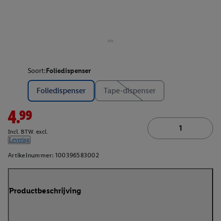
Soort:
Foliedispenser
Foliedispenser
Tape-dispenser
4.99
Incl. BTW. excl.
Levering
Artikelnummer:
100396583002
Productbeschrijving