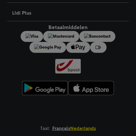
bewaartermijn van de gegevens en uw recht om uw
toestemming te allen tijde met vooruitwerkende kracht in te
Lidl Plus
trekken, vindt u in onze
privacyverklaring
.
Je vindt het
impressum hier.
Betaalmiddelen
Taal:
Français
Nederlands
Footerelement met links naar juridische teksten