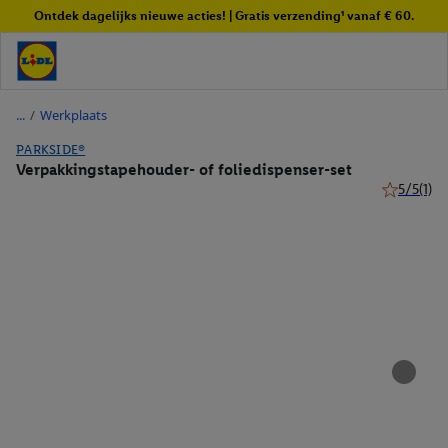
Ontdek dagelijks nieuwe acties! | Gratis verzending¹ vanaf € 60.
/
Werkplaats
PARKSIDE®
Verpakkingstapehouder- of foliedispenser-set
5/5
(1)
5 van 5 ste