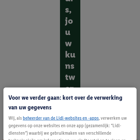
s,
jo
u
w
ku
ns
tw
er
Voor we verder gaan: kort over de verwerking
k
van uw gegevens
O
Wij, als
beheerder van de Lidl-websites en -apps
, verwerken uw
n
t
gegevens op onze websites en onze app (gezamenlijk: “Lidl-
d
diensten”) waarbij we gebruikmaken van verschillende
e