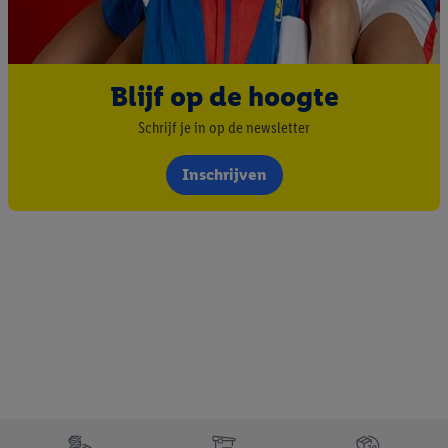
Als u hiermee akkoord gaat, kunnen advertenties in het kader
van retargeting, d.w.z. advertenties voor producten waarin u
interesse hebt getoond (bijvoorbeeld door het product in de
webshop aan uw winkelmandje toe te voegen, maar het niet te
Blijf op de hoogte
kopen), ook op verschillende apparaten en verschillende Lidl-
Schrijf je in op de newsletter
diensten worden weergegeven als er met behulp van uw
gehashte e-mailadres en eventuele andere
Inschrijven
identificatiegegevens/identificatiegegevens waarover Criteo
SA beschikt, meerdere eindapparaten of Lidl-diensten aan u
kunnen worden toegewezen.
Onder “Aanpassen” kunt u individuele doeleinden toestaan en
meer informatie vinden over de gegevensverwerking.
Door op “weigeren” te klikken, kunt u alleen het gebruik van de
noodzakelijke technologieën toestaan. Door op “aanvaarden” te
klikken, stemt u in met alle verwerkingen voor alle
bovengenoemde doeleinden. Meer informatie, waaronder de
bewaartermijn van de gegevens en uw recht om uw
toestemming te allen tijde met vooruitwerkende kracht in te
trekken, vindt u in onze
privacyverklaring
.
Je vindt het
Footerelement met de verschillende USPs van Lidl.be