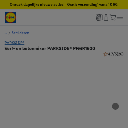
Ontdek dagelijks nieuwe acties! | Gratis verzending¹ vanaf € 60.
/
Schilderen
PARKSIDE®
Verf- en betonmixer PARKSIDE® PFMR1600
4.7/5
(26)
4.7 van 5 ster