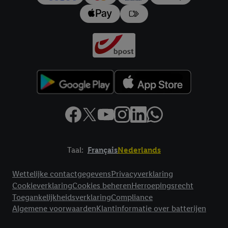
Taal:
Français
Nederlands
Footerelement met links naar juridische teksten
Wettelijke contactgegevens
Privacyverklaring
Cookieverklaring
Cookies beheren
Herroepingsrecht
Toegankelijkheidsverklaring
Compliance
Algemene voorwaarden
Klantinformatie over batterijen