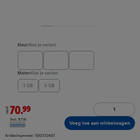
Kleur:
Kies je variant
Maten:
Kies je variant
1-SB
3-SB
70.99
vanaf
Incl. BTW.
Voeg toe aan winkelwagen
Levering
Artikelnummer:
100372401