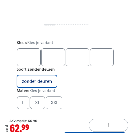
Kleur:
Kies je variant
Soort:
zonder deuren
zonder deuren
Maten:
Kies je variant
L
XL
XXl
Adviesprijs: 66.90
62.99
vanaf