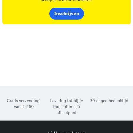
Inschrijven
Footerelement met de verschillende USPs van Lidl.be
Gratis verzending¹
Levering tot bij je
30 dagen bedenktijd
vanaf € 60
thuis of in een
afhaalpunt