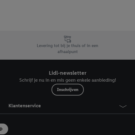
 u individuele doeleinden toestaan en meer informatie vinden over de ge
likken, kunt u alleen het gebruik van de noodzakelijke technologieën toes
, stemt u in met alle verwerkingen voor alle bovengenoemde doeleinden. M
mijn van de gegevens en uw recht om uw toestemming te allen tijde met
ndt u in onze
privacyverklaring
.
Je vindt het impressum hier.
Levering tot bij je thuis of in een
afhaalpunt
Lidl-newsletter
Schrijf je nu in en mis geen enkele aanbieding!
Inschrijven
Klantenservice