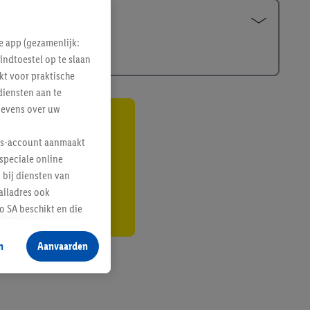
e app (gezamenlijk:
indtoestel op te slaan
kt voor praktische
diensten aan te
gevens over uw
gte
lus-account aanmaakt
r
speciale online
 bij diensten van
ailadres ook
 SA beschikt en die
 voor producten waarin
n
Aanvaarden
te voegen, maar het
n als er met behulp
arover Criteo SA