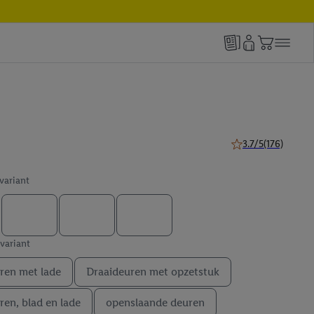
3.7/5
(176)
3.7 van 5 sterren (1
 variant
 variant
ren met lade
Draaideuren met opzetstuk
ren, blad en lade
openslaande deuren