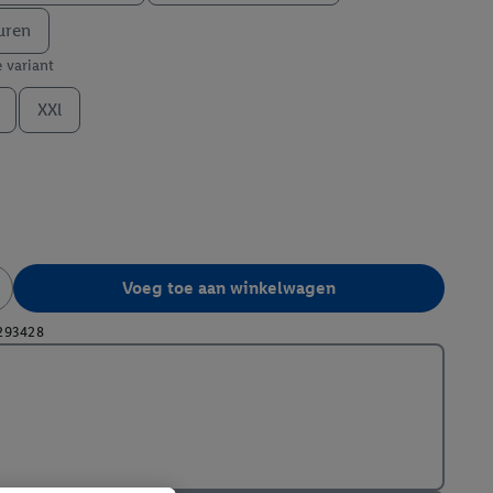
uren
e variant
XXl
Voeg toe aan winkelwagen
293428