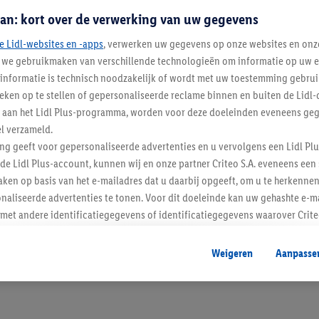
an: kort over de verwerking van uw gegevens
e Lidl-websites en -apps
, verwerken uw gegevens op onze websites en onz
j we gebruikmaken van verschillende technologieën om informatie op uw e
informatie is technisch noodzakelijk of wordt met uw toestemming gebrui
tieken op te stellen of gepersonaliseerde reclame binnen en buiten de Lidl-
t aan het Lidl Plus-programma, worden voor deze doeleinden eveneens ge
l verzameld.
Blijf op de hoo
ing geeft voor gepersonaliseerde advertenties en u vervolgens een Lidl P
Schrijf je in op de newslette
de Lidl Plus-account, kunnen wij en onze partner Criteo S.A. eveneens een 
ken op basis van het e-mailadres dat u daarbij opgeeft, om u te herkennen
naliseerde advertenties te tonen. Voor dit doeleinde kan uw gehashte e-m
Inschrijven
t andere identificatiegegevens of identificatiegegevens waarover Criteo
en.
aat, kunnen advertenties in het kader van retargeting, d.w.z. advertenties
Weigeren
Aanpasse
nd (bijvoorbeeld door het product in de webshop aan uw winkelmandje toe 
verschillende apparaten en verschillende Lidl-diensten worden weergegeve
adres en eventuele andere identificatiegegevens/identificatiegegevens wa
dapparaten of Lidl-diensten aan u kunnen worden toegewezen.