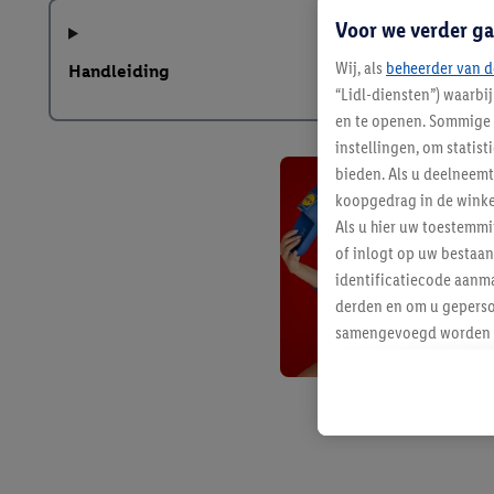
Voor we verder ga
Wij, als
beheerder van d
Handleiding
“Lidl-diensten”) waarbi
en te openen. Sommige 
instellingen, om statis
bieden. Als u deelneem
koopgedrag in de winke
Als u hier uw toestemm
of inlogt op uw bestaan
identificatiecode aanma
derden en om u geperso
samengevoegd worden me
aan u toegewezen werd
Als u hiermee akkoord g
u interesse hebt getoo
niet te kopen), ook op 
van uw gehashte e-mail
beschikt, meerdere ein