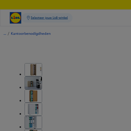
/
Kantoorbenodigdheden