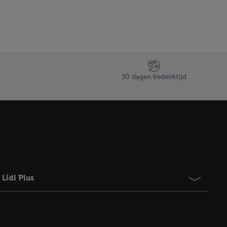
gevensverwerking.
taan. Door op
eer informatie,
 vooruitwerkende
30 dagen bedenktijd
Lidl Plus