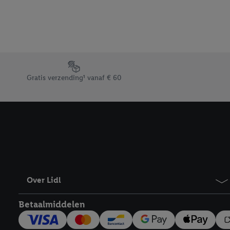
Onder “Aanpassen” kunt
Door op “weigeren” te k
“aanvaarden” te klikken
waaronder de bewaarter
kracht in te trekken, vi
Footerelement met de verschillende USPs van Lidl.be
Gratis verzending¹ vanaf € 60
Over Lidl
Betaalmiddelen