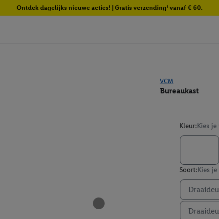
Ontdek dagelijks nieuwe acties! | Gratis verzending¹ vanaf € 60.
VCM
Bureaukast
Kleur:
Kies je
Soort:
Kies je
Draaideu
Draaideu