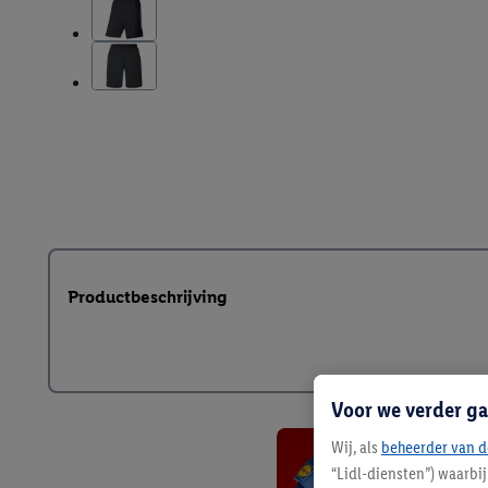
Productbeschrijving
Voor we verder ga
Wij, als
beheerder van d
“Lidl-diensten”) waarbi