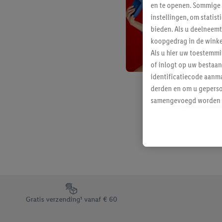
en te openen. Sommige 
instellingen, om statis
bieden. Als u deelneem
koopgedrag in de winke
Als u hier uw toestemm
of inlogt op uw bestaan
identificatiecode aanma
derden en om u geperso
samengevoegd worden me
aan u toegewezen werd
Als u hiermee akkoord g
u interesse hebt getoo
niet te kopen), ook op 
van uw gehashte e-mail
beschikt, meerdere ein
Onder “Aanpassen” kunt
Footerelement met de verschillende USPs van Lidl.be
Door op “weigeren” te k
Gratis verzending¹ vanaf € 60
“aanvaarden” te klikken
waaronder de bewaarter