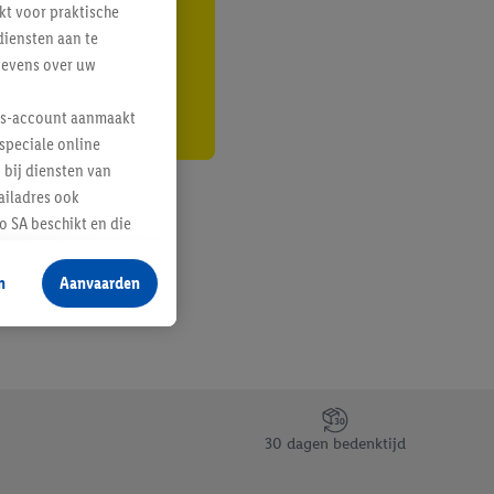
kt voor praktische
r
diensten aan te
gevens over uw
lus-account aanmaakt
speciale online
 bij diensten van
ailadres ook
 SA beschikt en die
 voor producten waarin
n
Aanvaarden
te voegen, maar het
n als er met behulp
arover Criteo SA
gevensverwerking.
taan. Door op
30 dagen bedenktijd
eer informatie,
 vooruitwerkende