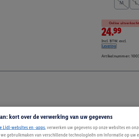
M
L
Online uitverkoch
24.99
Incl. BTW. excl.
Levering
Artikelnummer:
100
an: kort over de verwerking van uw gegevens
e Lidl-websites en -apps
, verwerken uw gegevens op onze websites en onz
j we gebruikmaken van verschillende technologieën om informatie op uw e
Blijf op de hoo