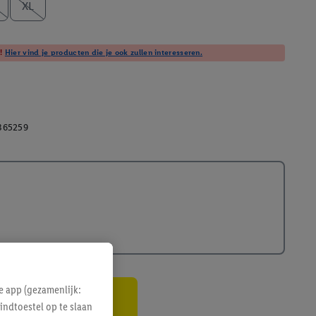
XL
t!
Hier vind je producten die je ook zullen interesseren.
365259
e app (gezamenlijk:
indtoestel op te slaan
gte