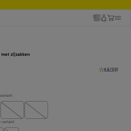
 met zijzakken
4.8/5
(9)
4.8 van 5 sterren 
 variant
e variant