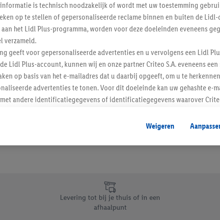
informatie is technisch noodzakelijk of wordt met uw toestemming gebrui
Schrijf je in op de newslette
tieken op te stellen of gepersonaliseerde reclame binnen en buiten de Lidl-
t aan het Lidl Plus-programma, worden voor deze doeleinden eveneens ge
l verzameld.
Inschrijven
ing geeft voor gepersonaliseerde advertenties en u vervolgens een Lidl P
de Lidl Plus-account, kunnen wij en onze partner Criteo S.A. eveneens een 
ken op basis van het e-mailadres dat u daarbij opgeeft, om u te herkennen
naliseerde advertenties te tonen. Voor dit doeleinde kan uw gehashte e-m
t andere identificatiegegevens of identificatiegegevens waarover Criteo
en.
aat, kunnen advertenties in het kader van retargeting, d.w.z. advertenties
Weigeren
Aanpasse
nd (bijvoorbeeld door het product in de webshop aan uw winkelmandje toe 
verschillende apparaten en verschillende Lidl-diensten worden weergegeve
adres en eventuele andere identificatiegegevens/identificatiegegevens wa
dapparaten of Lidl-diensten aan u kunnen worden toegewezen.
 u individuele doeleinden toestaan en meer informatie vinden over de ge
likken, kunt u alleen het gebruik van de noodzakelijke technologieën toes
Levering tot bij je thuis of in een
, stemt u in met alle verwerkingen voor alle bovengenoemde doeleinden. M
afhaalpunt
mijn van de gegevens en uw recht om uw toestemming te allen tijde met