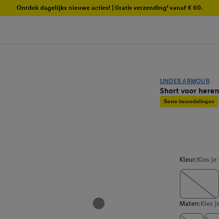
Ontdek dagelijks nieuwe acties! | Gratis verzending¹ vanaf € 60.
UNDER ARMOUR
Short voor heren
Beste beoordelingen
Kleur:
Kies je
Maten:
Kies j