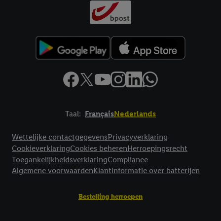
Taal:
Français
Nederlands
Footerelement met links naar juridische teksten
Wettelijke contactgegevens
Privacyverklaring
Cookieverklaring
Cookies beheren
Herroepingsrecht
Toegankelijkheidsverklaring
Compliance
Algemene voorwaarden
Klantinformatie over batterijen
Bestelling herroepen