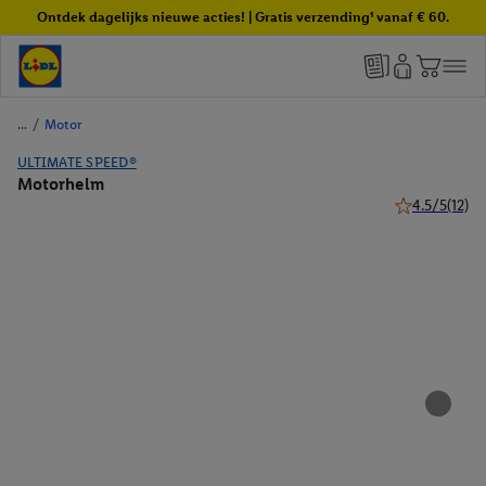
Ontdek dagelijks nieuwe acties! | Gratis verzending¹ vanaf € 60.
/
Motor
ULTIMATE SPEED®
Motorhelm
4.5/5
(12)
4.5 van 5 ster