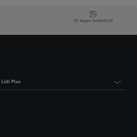
taan. Door op
eer informatie,
 vooruitwerkende
30 dagen bedenktijd
Lidl Plus