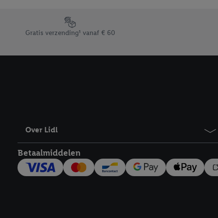
Door op “weigeren” te k
“aanvaarden” te klikken
Footerelement met de verschillende USPs van Lidl.be
waaronder de bewaarter
Gratis verzending¹ vanaf € 60
kracht in te trekken, vi
Over Lidl
Betaalmiddelen