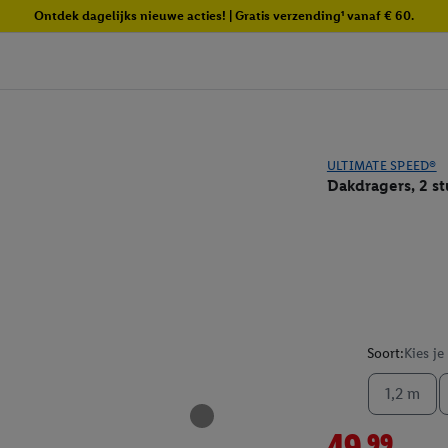
Ontdek dagelijks nieuwe acties! | Gratis verzending¹ vanaf € 60.
ULTIMATE SPEED®
Dakdragers, 2 st
Soort:
Kies je
1,2 m
49.99