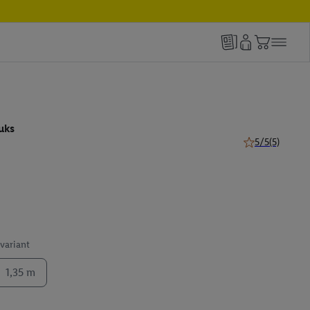
uks
5/5
(5)
5 van 5 sterren 
 variant
1,35 m