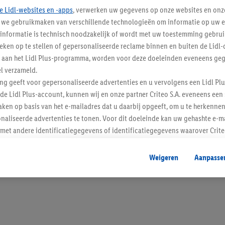
e Lidl-websites en -apps
, verwerken uw gegevens op onze websites en onz
j we gebruikmaken van verschillende technologieën om informatie op uw e
informatie is technisch noodzakelijk of wordt met uw toestemming gebrui
tieken op te stellen of gepersonaliseerde reclame binnen en buiten de Lidl-
Blijf op de hoo
t aan het Lidl Plus-programma, worden voor deze doeleinden eveneens ge
l verzameld.
Schrijf je in op de newslette
ing geeft voor gepersonaliseerde advertenties en u vervolgens een Lidl P
de Lidl Plus-account, kunnen wij en onze partner Criteo S.A. eveneens een 
Inschrijven
ken op basis van het e-mailadres dat u daarbij opgeeft, om u te herkennen
naliseerde advertenties te tonen. Voor dit doeleinde kan uw gehashte e-m
t andere identificatiegegevens of identificatiegegevens waarover Criteo
en.
aat, kunnen advertenties in het kader van retargeting, d.w.z. advertenties
Weigeren
Aanpasse
nd (bijvoorbeeld door het product in de webshop aan uw winkelmandje toe 
verschillende apparaten en verschillende Lidl-diensten worden weergegeve
adres en eventuele andere identificatiegegevens/identificatiegegevens wa
dapparaten of Lidl-diensten aan u kunnen worden toegewezen.
 u individuele doeleinden toestaan en meer informatie vinden over de ge