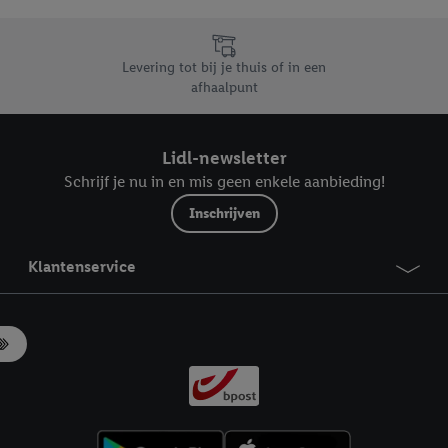
likken, kunt u alleen het gebruik van de noodzakelijke technologieën toes
, stemt u in met alle verwerkingen voor alle bovengenoemde doeleinden. M
mijn van de gegevens en uw recht om uw toestemming te allen tijde met
Levering tot bij je thuis of in een
ndt u in onze
privacyverklaring
.
Je vindt het impressum hier.
afhaalpunt
Lidl-newsletter
Schrijf je nu in en mis geen enkele aanbieding!
Inschrijven
Klantenservice