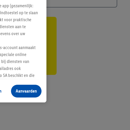
e app (gezamenlijk:
indtoestel op te slaan
kt voor praktische
diensten aan te
gte
gevens over uw
r
lus-account aanmaakt
speciale online
 bij diensten van
ailadres ook
 SA beschikt en die
 voor producten waarin
n
Aanvaarden
te voegen, maar het
n als er met behulp
arover Criteo SA
gevensverwerking.