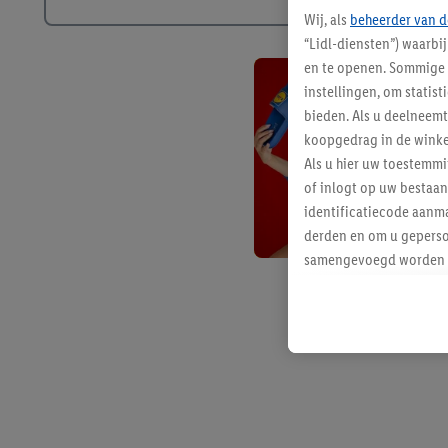
Wij, als
beheerder van d
“Lidl-diensten”) waarbi
en te openen. Sommige 
instellingen, om statis
bieden. Als u deelneem
koopgedrag in de winke
Als u hier uw toestemm
of inlogt op uw bestaan
identificatiecode aanma
derden en om u geperso
samengevoegd worden me
aan u toegewezen werd
Als u hiermee akkoord g
u interesse hebt getoo
niet te kopen), ook op 
van uw gehashte e-mail
beschikt, meerdere ein
Onder “Aanpassen” kunt