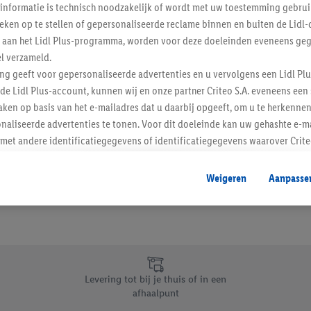
informatie is technisch noodzakelijk of wordt met uw toestemming gebrui
Schrijf je in op de newslette
tieken op te stellen of gepersonaliseerde reclame binnen en buiten de Lidl-
t aan het Lidl Plus-programma, worden voor deze doeleinden eveneens ge
l verzameld.
Inschrijven
ing geeft voor gepersonaliseerde advertenties en u vervolgens een Lidl P
de Lidl Plus-account, kunnen wij en onze partner Criteo S.A. eveneens een 
ken op basis van het e-mailadres dat u daarbij opgeeft, om u te herkennen
naliseerde advertenties te tonen. Voor dit doeleinde kan uw gehashte e-m
t andere identificatiegegevens of identificatiegegevens waarover Criteo
en.
aat, kunnen advertenties in het kader van retargeting, d.w.z. advertenties
Weigeren
Aanpasse
nd (bijvoorbeeld door het product in de webshop aan uw winkelmandje toe 
verschillende apparaten en verschillende Lidl-diensten worden weergegeve
adres en eventuele andere identificatiegegevens/identificatiegegevens wa
dapparaten of Lidl-diensten aan u kunnen worden toegewezen.
 u individuele doeleinden toestaan en meer informatie vinden over de ge
likken, kunt u alleen het gebruik van de noodzakelijke technologieën toes
Levering tot bij je thuis of in een
, stemt u in met alle verwerkingen voor alle bovengenoemde doeleinden. M
afhaalpunt
mijn van de gegevens en uw recht om uw toestemming te allen tijde met