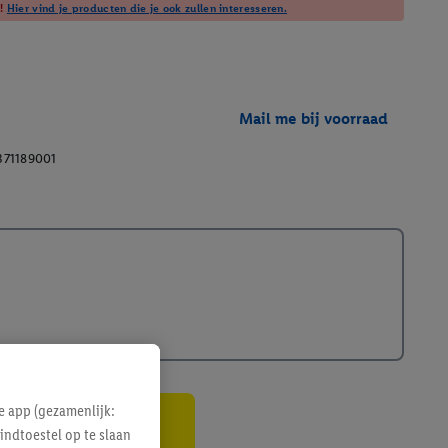
t!
Hier vind je producten die je ook zullen interesseren.
Mail me bij voorraad
371189001
e app (gezamenlijk:
indtoestel op te slaan
gte