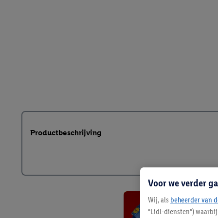
Productbeschrijving
Voor we verder ga
Wij, als
beheerder van d
“Lidl-diensten”) waarbi