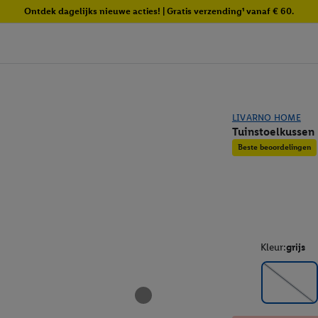
Ontdek dagelijks nieuwe acties! | Gratis verzending¹ vanaf € 60.
LIVARNO HOME
Tuinstoelkussen
Beste beoordelingen
Kleur:
grijs