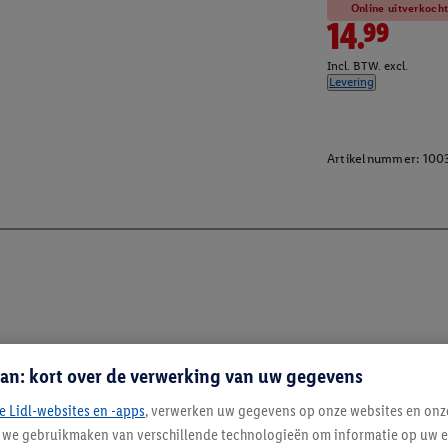
Online uitverkoch
14.99
Incl. BTW. excl.
Levering
Artikelnummer:
100
an: kort over de verwerking van uw gegevens
e Lidl-websites en -apps
, verwerken uw gegevens op onze websites en onz
j we gebruikmaken van verschillende technologieën om informatie op uw e
Blijf op de hoo