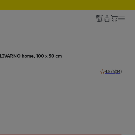
 LIVARNO home, 100 x 50 cm
4.8/5
(34)
4.8 van 5 sterren (