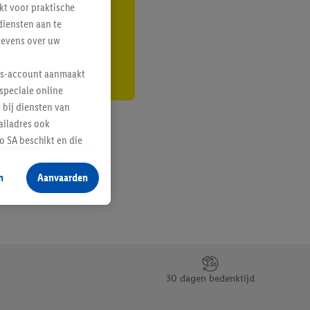
kt voor praktische
r
diensten aan te
gevens over uw
lus-account aanmaakt
speciale online
 bij diensten van
ailadres ook
 SA beschikt en die
 voor producten waarin
n
Aanvaarden
te voegen, maar het
n als er met behulp
arover Criteo SA
gevensverwerking.
taan. Door op
30 dagen bedenktijd
eer informatie,
 vooruitwerkende