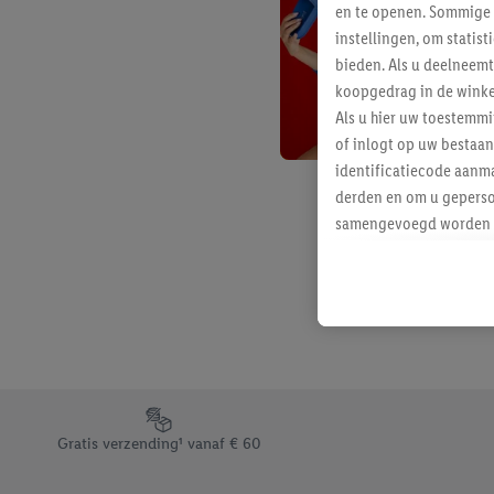
en te openen. Sommige 
instellingen, om statis
bieden. Als u deelneem
koopgedrag in de winke
Als u hier uw toestemm
of inlogt op uw bestaan
identificatiecode aanma
derden en om u geperso
samengevoegd worden me
aan u toegewezen werd
Als u hiermee akkoord g
u interesse hebt getoo
niet te kopen), ook op 
van uw gehashte e-mail
beschikt, meerdere ein
Onder “Aanpassen” kunt
Footerelement met de verschillende USPs van Lidl.be
Door op “weigeren” te k
Gratis verzending¹ vanaf € 60
“aanvaarden” te klikken
waaronder de bewaarter