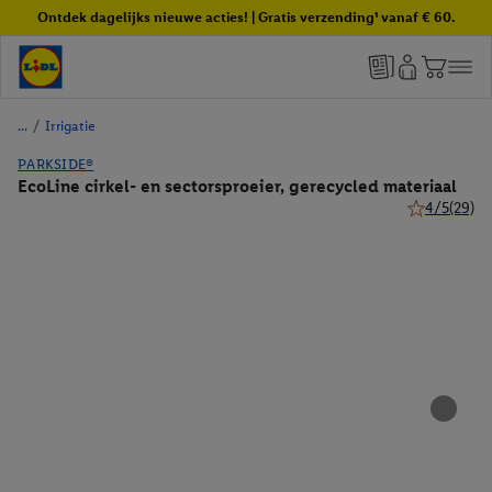
Ontdek dagelijks nieuwe acties! | Gratis verzending¹ vanaf € 60.
/
Irrigatie
PARKSIDE®
EcoLine cirkel- en sectorsproeier, gerecycled materiaal
4/5
(29)
4 van 5 sterr