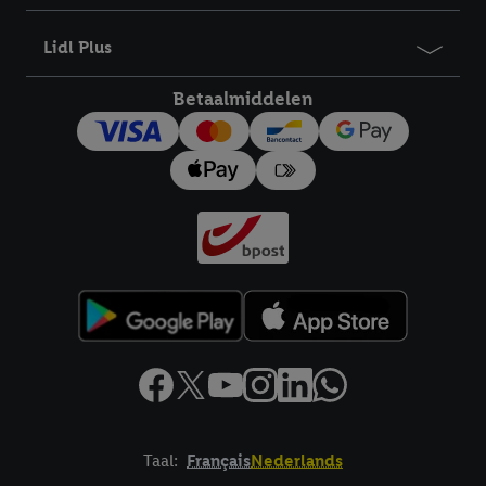
bewaartermijn van de gegevens en uw recht om uw
toestemming te allen tijde met vooruitwerkende kracht in te
Lidl Plus
trekken, vindt u in onze
privacyverklaring
.
Je vindt het
impressum hier.
Betaalmiddelen
Taal:
Français
Nederlands
Footerelement met links naar juridische teksten