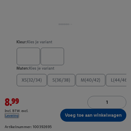
Kleur:
Kies je variant
Maten:
Kies je variant
XS(32/34)
S(36/38)
M(40/42)
L(44/46)
8.99
Incl. BTW. excl.
Voeg toe aan winkelwagen
Levering
Artikelnummer:
100392695