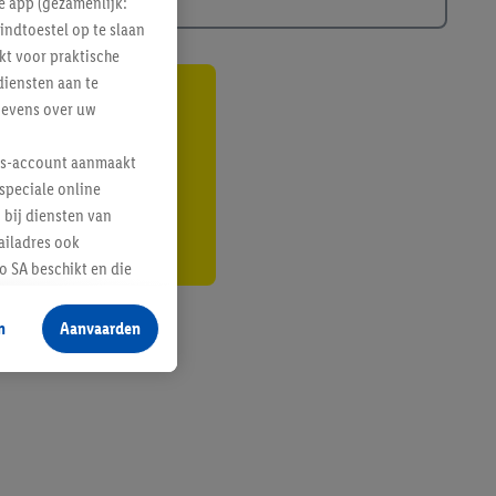
e app (gezamenlijk:
indtoestel op te slaan
kt voor praktische
diensten aan te
gevens over uw
gte
r
lus-account aanmaakt
speciale online
 bij diensten van
ailadres ook
 SA beschikt en die
 voor producten waarin
n
Aanvaarden
te voegen, maar het
n als er met behulp
arover Criteo SA
gevensverwerking.
taan. Door op