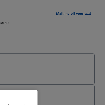
Mail me bij voorraad
406218