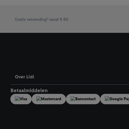
“aanvaarden” te klikken
waaronder de bewaarter
Footerelement met de verschillende USPs van Lidl.be
kracht in te trekken, vi
Gratis verzending¹ vanaf € 60
Over Lidl
Betaalmiddelen