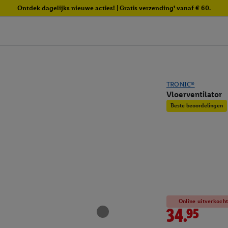
Ontdek dagelijks nieuwe acties! | Gratis verzending¹ vanaf € 60.
TRONIC®
Vloerventilator
Beste beoordelingen
Online uitverkoch
34.95