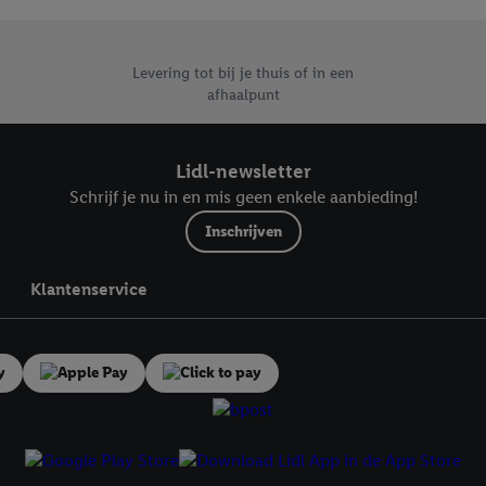
, stemt u in met alle verwerkingen voor alle bovengenoemde doeleinden. M
mijn van de gegevens en uw recht om uw toestemming te allen tijde met
ndt u in onze
privacyverklaring
.
Je vindt het impressum hier.
Levering tot bij je thuis of in een
afhaalpunt
Lidl-newsletter
Schrijf je nu in en mis geen enkele aanbieding!
Inschrijven
Klantenservice