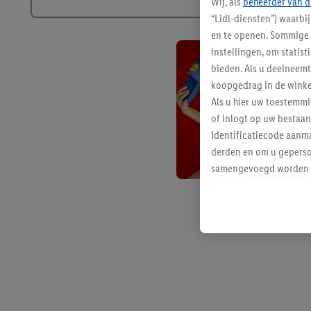
Wij, als
beheerder van d
“Lidl-diensten”) waarbi
en te openen. Sommige 
instellingen, om statis
bieden. Als u deelneem
koopgedrag in de winke
Als u hier uw toestemm
of inlogt op uw bestaan
identificatiecode aanma
derden en om u geperso
samengevoegd worden me
aan u toegewezen werd
Als u hiermee akkoord g
u interesse hebt getoo
niet te kopen), ook op 
van uw gehashte e-mail
beschikt, meerdere ein
Onder “Aanpassen” kunt
Door op “weigeren” te k