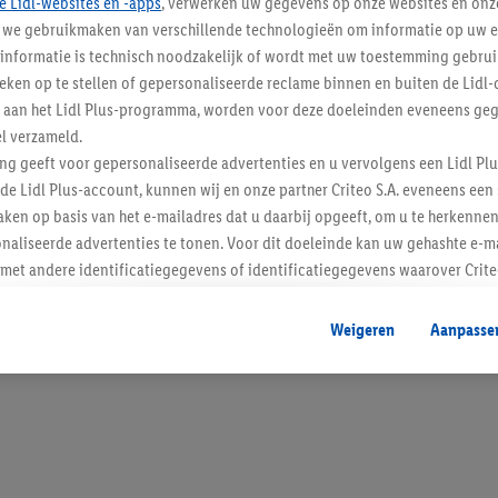
e Lidl-websites en -apps
, verwerken uw gegevens op onze websites en onz
j we gebruikmaken van verschillende technologieën om informatie op uw e
informatie is technisch noodzakelijk of wordt met uw toestemming gebrui
tieken op te stellen of gepersonaliseerde reclame binnen en buiten de Lidl-
t aan het Lidl Plus-programma, worden voor deze doeleinden eveneens ge
Blijf op de hoo
l verzameld.
Schrijf je in op de newslette
ing geeft voor gepersonaliseerde advertenties en u vervolgens een Lidl P
de Lidl Plus-account, kunnen wij en onze partner Criteo S.A. eveneens een 
ken op basis van het e-mailadres dat u daarbij opgeeft, om u te herkennen
Inschrijven
naliseerde advertenties te tonen. Voor dit doeleinde kan uw gehashte e-m
t andere identificatiegegevens of identificatiegegevens waarover Criteo
en.
aat, kunnen advertenties in het kader van retargeting, d.w.z. advertenties
Weigeren
Aanpasse
nd (bijvoorbeeld door het product in de webshop aan uw winkelmandje toe 
verschillende apparaten en verschillende Lidl-diensten worden weergegeve
adres en eventuele andere identificatiegegevens/identificatiegegevens wa
dapparaten of Lidl-diensten aan u kunnen worden toegewezen.
 u individuele doeleinden toestaan en meer informatie vinden over de ge
likken, kunt u alleen het gebruik van de noodzakelijke technologieën toes