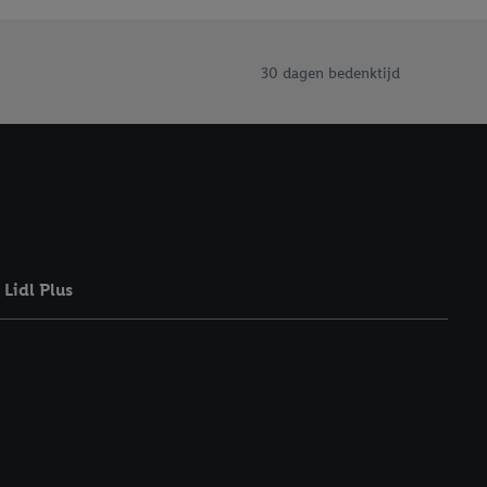
eer informatie,
 vooruitwerkende
30 dagen bedenktijd
Lidl Plus