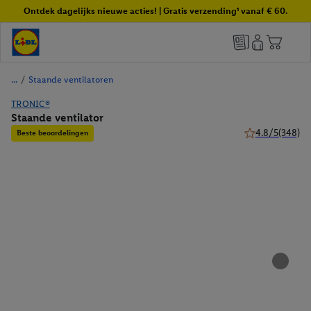
Ontdek dagelijks nieuwe acties! | Gratis verzending¹ vanaf € 60.
/
Staande ventilatoren
TRONIC®
Staande ventilator
4.8/5
(348)
Beste beoordelingen
4.8 van 5 sterre