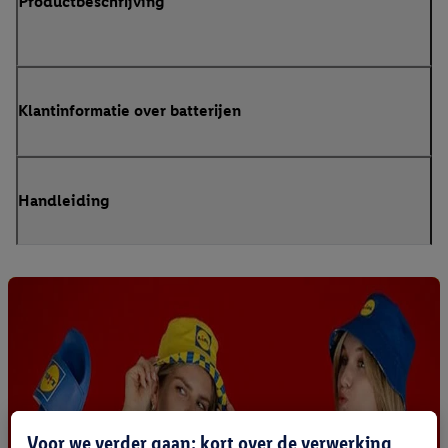
Productbeschrijving
Klantinformatie over batterijen
Handleiding
Voor we verder gaan: kort over de verwerking