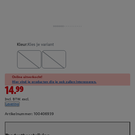
Kleur:
Kies je variant
Online uitverkocht!
Hier vind je producten die je ook zullen interesseren.
14.99
Incl. BTW. excl.
Levering
Artikelnummer:
100406939