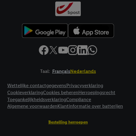
Taal:
Français
Nederlands
Footerelement met links naar juridische teksten
Wettelijke contactgegevens
Privacyverklaring
Cookieverklaring
Cookies beheren
Herroepingsrecht
Toegankelijkheidsverklaring
Compliance
Algemene voorwaarden
Klantinformatie over batterijen
Bestelling herroepen