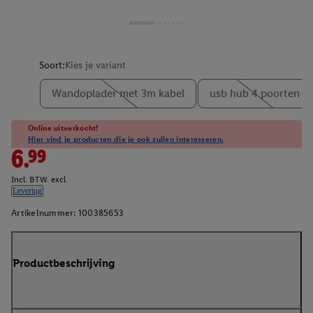
Soort:
Kies je variant
Wandoplader met 3m kabel
usb hub 4 poorten
Online uitverkocht!
Hier vind je producten die je ook zullen interesseren.
6.99
Incl. BTW. excl.
Levering
Artikelnummer:
100385653
Productbeschrijving