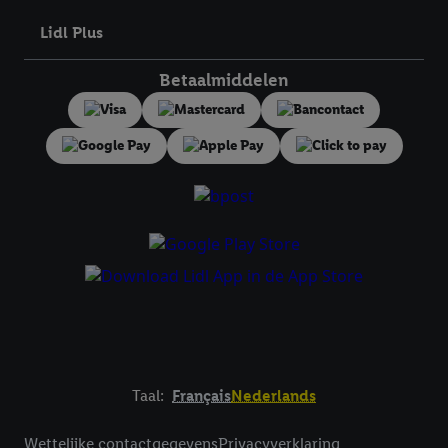
toestemming te allen tijde met vooruitwerkende kracht in te
Lidl Plus
trekken, vindt u in onze
privacyverklaring
.
Je vindt het
impressum hier.
Betaalmiddelen
Taal:
Français
Nederlands
Footerelement met links naar juridische teksten
Wettelijke contactgegevens
Privacyverklaring