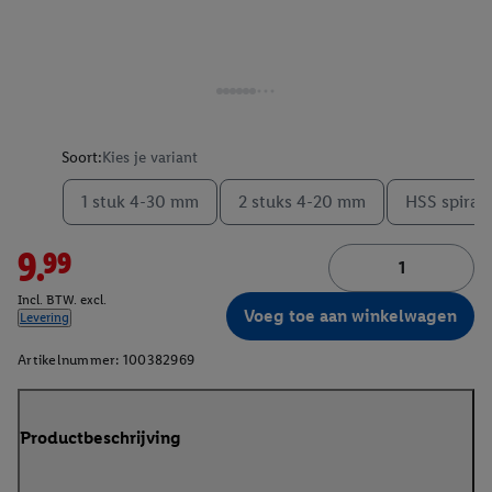
Soort:
Kies je variant
1 stuk 4-30 mm
2 stuks 4-20 mm
HSS spiraal
9.99
Incl. BTW. excl.
Voeg toe aan winkelwagen
Levering
Artikelnummer:
100382969
Productbeschrijving