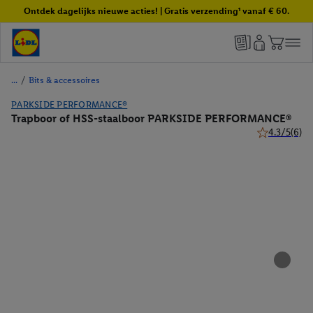
Ontdek dagelijks nieuwe acties! | Gratis verzending¹ vanaf € 60.
/
Bits & accessoires
PARKSIDE PERFORMANCE®
Trapboor of HSS-staalboor PARKSIDE PERFORMANCE®
4.3/5
(6)
4.3 van 5 ste