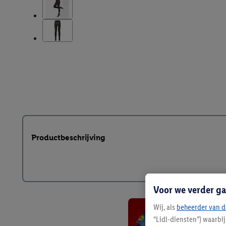
Productbeschrijving
Voor we verder ga
Wij, als
beheerder van d
“Lidl-diensten”) waarbi