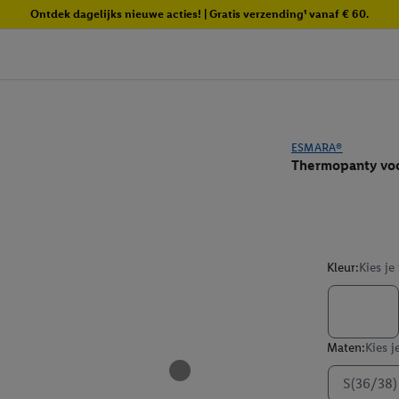
Ontdek dagelijks nieuwe acties! | Gratis verzending¹ vanaf € 60.
ESMARA®
Thermopanty vo
Kleur:
Kies je
Maten:
Kies j
S(36/38)