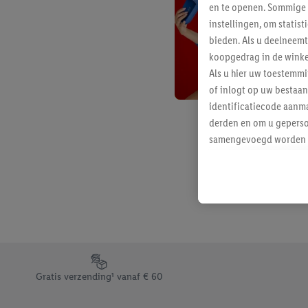
en te openen. Sommige 
instellingen, om statis
bieden. Als u deelneem
koopgedrag in de winke
Als u hier uw toestemm
of inlogt op uw bestaan
identificatiecode aanma
derden en om u geperso
samengevoegd worden me
aan u toegewezen werd
Als u hiermee akkoord g
u interesse hebt getoo
niet te kopen), ook op 
van uw gehashte e-mail
beschikt, meerdere ein
Onder “Aanpassen” kunt
Footerelement met de verschillende USPs van Lidl.be
Door op “weigeren” te k
Gratis verzending¹ vanaf € 60
“aanvaarden” te klikken
waaronder de bewaarter