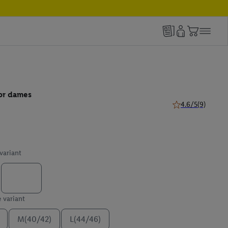
or dames
4.6/5
(9)
4.6 van 5 sterren 
 variant
e variant
M(40/42)
L(44/46)