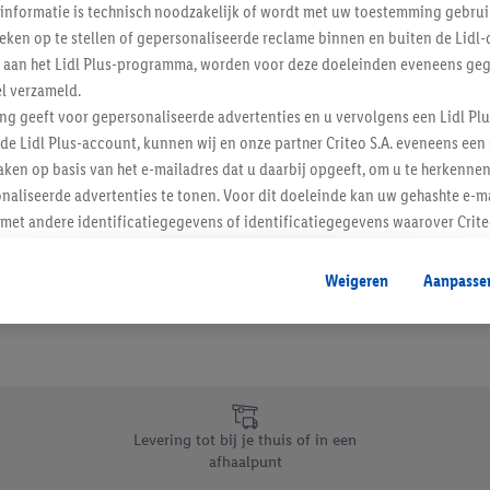
informatie is technisch noodzakelijk of wordt met uw toestemming gebrui
Schrijf je in op de newslette
tieken op te stellen of gepersonaliseerde reclame binnen en buiten de Lidl-
t aan het Lidl Plus-programma, worden voor deze doeleinden eveneens ge
l verzameld.
Inschrijven
ing geeft voor gepersonaliseerde advertenties en u vervolgens een Lidl P
de Lidl Plus-account, kunnen wij en onze partner Criteo S.A. eveneens een 
ken op basis van het e-mailadres dat u daarbij opgeeft, om u te herkennen
naliseerde advertenties te tonen. Voor dit doeleinde kan uw gehashte e-m
t andere identificatiegegevens of identificatiegegevens waarover Criteo
en.
aat, kunnen advertenties in het kader van retargeting, d.w.z. advertenties
Weigeren
Aanpasse
nd (bijvoorbeeld door het product in de webshop aan uw winkelmandje toe 
verschillende apparaten en verschillende Lidl-diensten worden weergegeve
adres en eventuele andere identificatiegegevens/identificatiegegevens wa
dapparaten of Lidl-diensten aan u kunnen worden toegewezen.
 u individuele doeleinden toestaan en meer informatie vinden over de ge
likken, kunt u alleen het gebruik van de noodzakelijke technologieën toes
Levering tot bij je thuis of in een
, stemt u in met alle verwerkingen voor alle bovengenoemde doeleinden. M
afhaalpunt
mijn van de gegevens en uw recht om uw toestemming te allen tijde met