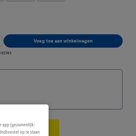
Voeg toe aan winkelwagen
395745
e app (gezamenlijk:
indtoestel op te slaan
gte