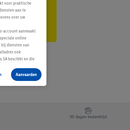
kt voor praktische
r
diensten aan te
gevens over uw
lus-account aanmaakt
speciale online
 bij diensten van
ailadres ook
 SA beschikt en die
 voor producten waarin
n
Aanvaarden
te voegen, maar het
n als er met behulp
arover Criteo SA
gevensverwerking.
taan. Door op
30 dagen bedenktijd
eer informatie,
 vooruitwerkende