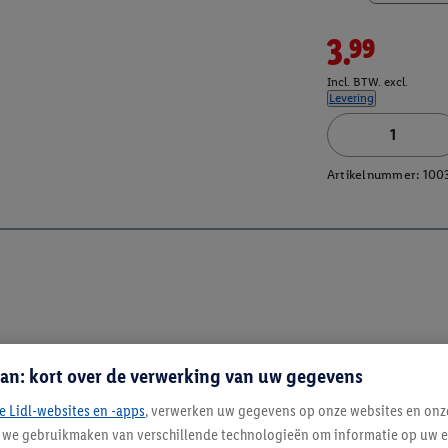
3.99
Incl. BTW. excl.
Levering
Artikelnummer:
100
an: kort over de verwerking van uw gegevens
e Lidl-websites en -apps
, verwerken uw gegevens op onze websites en onz
j we gebruikmaken van verschillende technologieën om informatie op uw e
Blijf op de hoo