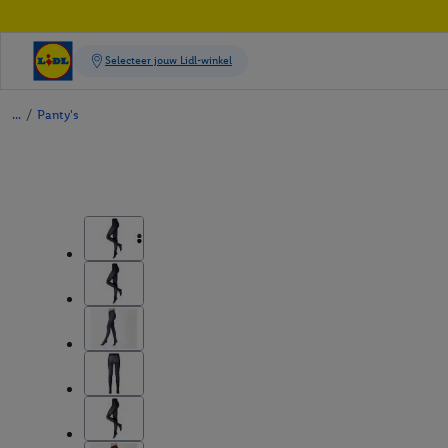
/
Panty's