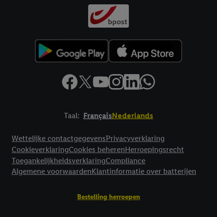
Taal:
Français
Nederlands
Footerelement met links naar juridische teksten
Wettelijke contactgegevens
Privacyverklaring
Cookieverklaring
Cookies beheren
Herroepingsrecht
Toegankelijkheidsverklaring
Compliance
Algemene voorwaarden
Klantinformatie over batterijen
Bestelling herroepen