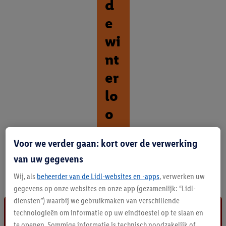
d
e
wi
nt
er
lo
o
p.
Voor we verder gaan: kort over de verwerking
O
van uw gegevens
n
t
Wij, als
beheerder van de Lidl-websites en -apps
, verwerken uw
d
gegevens op onze websites en onze app (gezamenlijk: “Lidl-
e
diensten”) waarbij we gebruikmaken van verschillende
k
technologieën om informatie op uw eindtoestel op te slaan en
a
l
te openen. Sommige informatie is technisch noodzakelijk of