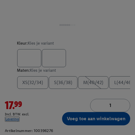
Kleur:
Kies je variant
Maten:
Kies je variant
XS(32/34)
S(36/38)
M(40/42)
L(44/46)
17.99
Incl. BTW. excl.
Voeg toe aan winkelwagen
Levering
Artikelnummer:
100396276