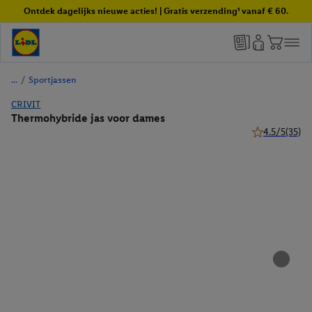
Ontdek dagelijks nieuwe acties! | Gratis verzending¹ vanaf € 60.
/
Sportjassen
CRIVIT
Thermohybride jas voor dames
4.5/5
(35)
4.5 van 5 ster