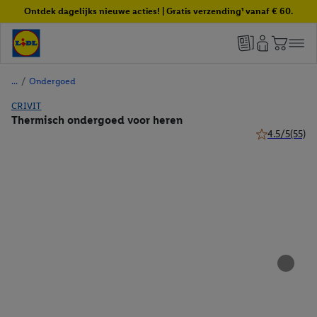
Ontdek dagelijks nieuwe acties! | Gratis verzending¹ vanaf € 60.
/
Ondergoed
CRIVIT
Thermisch ondergoed voor heren
4.5/5
(55)
4.5 van 5 ster