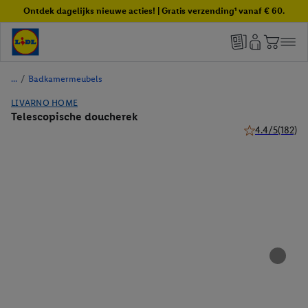
Ontdek dagelijks nieuwe acties! | Gratis verzending¹ vanaf € 60.
/
Badkamermeubels
LIVARNO HOME
Telescopische doucherek
4.4/5
(182)
4.4 van 5 sterr