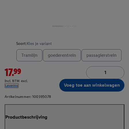
Soort:
Kies je variant
Tramlijn
goederentrein
passagierstrein
17.99
Incl. BTW. excl.
Voeg toe aan winkelwagen
Levering
Artikelnummer:
100395078
Productbeschrijving