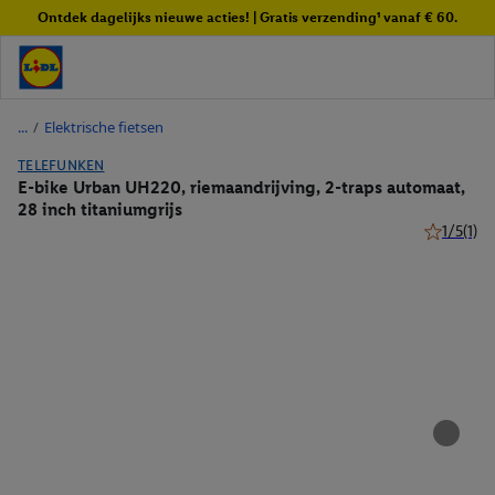
Ontdek dagelijks nieuwe acties! | Gratis verzending¹ vanaf € 60.
/
Elektrische fietsen
TELEFUNKEN
E-bike Urban UH220, riemaandrijving, 2-traps automaat,
28 inch titaniumgrijs
1/5
(1)
1 van 5 ste