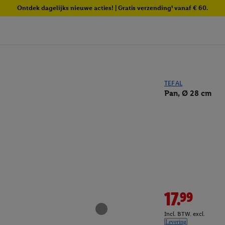
Ontdek dagelijks nieuwe acties! | Gratis verzending¹ vanaf € 60.
TEFAL
Pan, Ø 28 cm
17.99
Incl. BTW. excl.
Levering