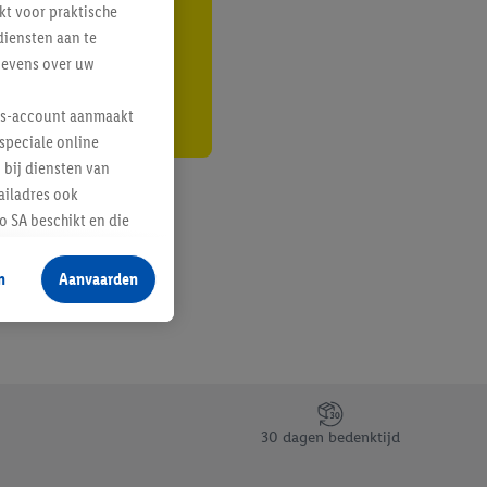
kt voor praktische
r
diensten aan te
gevens over uw
lus-account aanmaakt
speciale online
 bij diensten van
ailadres ook
 SA beschikt en die
 voor producten waarin
n
Aanvaarden
te voegen, maar het
n als er met behulp
arover Criteo SA
gevensverwerking.
taan. Door op
30 dagen bedenktijd
eer informatie,
 vooruitwerkende