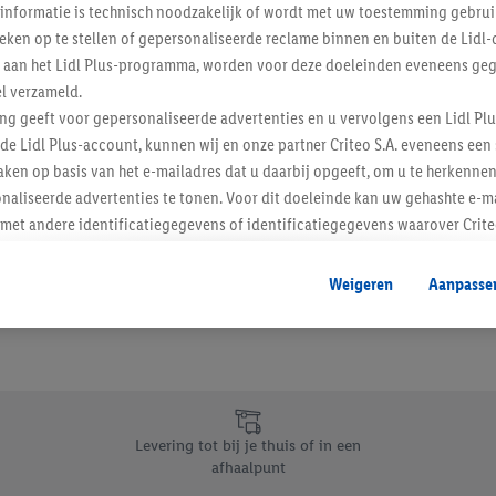
informatie is technisch noodzakelijk of wordt met uw toestemming gebrui
Schrijf je in op de newslette
tieken op te stellen of gepersonaliseerde reclame binnen en buiten de Lidl-
t aan het Lidl Plus-programma, worden voor deze doeleinden eveneens ge
l verzameld.
Inschrijven
ing geeft voor gepersonaliseerde advertenties en u vervolgens een Lidl P
de Lidl Plus-account, kunnen wij en onze partner Criteo S.A. eveneens een 
ken op basis van het e-mailadres dat u daarbij opgeeft, om u te herkennen
naliseerde advertenties te tonen. Voor dit doeleinde kan uw gehashte e-m
t andere identificatiegegevens of identificatiegegevens waarover Criteo
en.
aat, kunnen advertenties in het kader van retargeting, d.w.z. advertenties
Weigeren
Aanpasse
nd (bijvoorbeeld door het product in de webshop aan uw winkelmandje toe 
verschillende apparaten en verschillende Lidl-diensten worden weergegeve
adres en eventuele andere identificatiegegevens/identificatiegegevens wa
dapparaten of Lidl-diensten aan u kunnen worden toegewezen.
 u individuele doeleinden toestaan en meer informatie vinden over de ge
likken, kunt u alleen het gebruik van de noodzakelijke technologieën toes
Levering tot bij je thuis of in een
, stemt u in met alle verwerkingen voor alle bovengenoemde doeleinden. M
afhaalpunt
mijn van de gegevens en uw recht om uw toestemming te allen tijde met