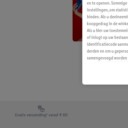
en te openen. Sommige 
instellingen, om statis
bieden. Als u deelneem
koopgedrag in de winke
Als u hier uw toestemm
of inlogt op uw bestaan
identificatiecode aanma
derden en om u geperso
samengevoegd worden me
aan u toegewezen werd
Als u hiermee akkoord g
u interesse hebt getoo
niet te kopen), ook op 
van uw gehashte e-mail
beschikt, meerdere ein
Onder “Aanpassen” kunt
Footerelement met de verschillende USPs van Lidl.be
Door op “weigeren” te k
Gratis verzending¹ vanaf € 60
“aanvaarden” te klikken
waaronder de bewaarter