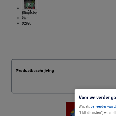
Productbeschrijving
Voor we verder ga
Wij, als
beheerder van d
“Lidl-diensten”) waarbi