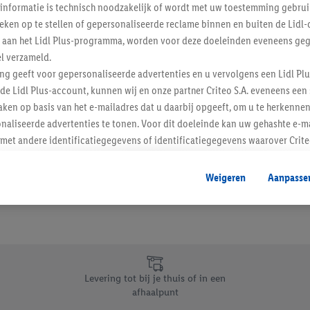
informatie is technisch noodzakelijk of wordt met uw toestemming gebrui
Schrijf je in op de newslette
tieken op te stellen of gepersonaliseerde reclame binnen en buiten de Lidl-
t aan het Lidl Plus-programma, worden voor deze doeleinden eveneens ge
l verzameld.
Inschrijven
ing geeft voor gepersonaliseerde advertenties en u vervolgens een Lidl P
de Lidl Plus-account, kunnen wij en onze partner Criteo S.A. eveneens een 
ken op basis van het e-mailadres dat u daarbij opgeeft, om u te herkennen
naliseerde advertenties te tonen. Voor dit doeleinde kan uw gehashte e-m
t andere identificatiegegevens of identificatiegegevens waarover Criteo
en.
aat, kunnen advertenties in het kader van retargeting, d.w.z. advertenties
Weigeren
Aanpasse
nd (bijvoorbeeld door het product in de webshop aan uw winkelmandje toe 
verschillende apparaten en verschillende Lidl-diensten worden weergegeve
adres en eventuele andere identificatiegegevens/identificatiegegevens wa
dapparaten of Lidl-diensten aan u kunnen worden toegewezen.
 u individuele doeleinden toestaan en meer informatie vinden over de ge
likken, kunt u alleen het gebruik van de noodzakelijke technologieën toes
Levering tot bij je thuis of in een
, stemt u in met alle verwerkingen voor alle bovengenoemde doeleinden. M
afhaalpunt
mijn van de gegevens en uw recht om uw toestemming te allen tijde met