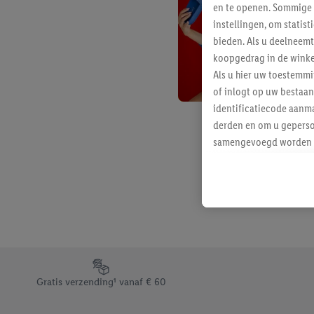
en te openen. Sommige 
instellingen, om statis
bieden. Als u deelneem
koopgedrag in de winke
Als u hier uw toestemm
of inlogt op uw bestaan
identificatiecode aanma
derden en om u geperso
samengevoegd worden me
aan u toegewezen werd
Als u hiermee akkoord g
u interesse hebt getoo
niet te kopen), ook op 
van uw gehashte e-mail
beschikt, meerdere ein
Onder “Aanpassen” kunt
Footerelement met de verschillende USPs van Lidl.be
Door op “weigeren” te k
Gratis verzending¹ vanaf € 60
“aanvaarden” te klikken
waaronder de bewaarter