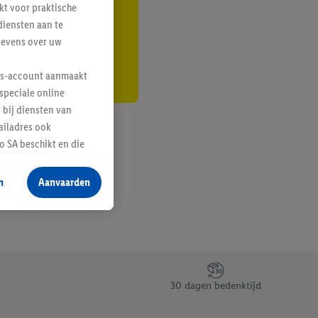
kt voor praktische
r
diensten aan te
gevens over uw
lus-account aanmaakt
speciale online
 bij diensten van
ailadres ook
 SA beschikt en die
 voor producten waarin
n
Aanvaarden
te voegen, maar het
n als er met behulp
arover Criteo SA
gevensverwerking.
taan. Door op
30 dagen bedenktijd
eer informatie,
 vooruitwerkende