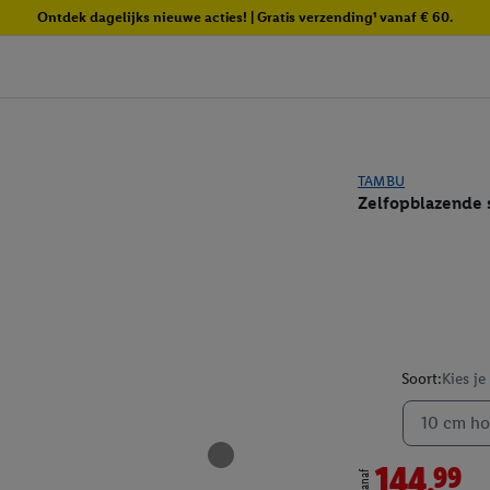
Ontdek dagelijks nieuwe acties! | Gratis verzending¹ vanaf € 60.
TAMBU
Zelfopblazende 
Soort:
Kies je
10 cm h
144.99
vanaf