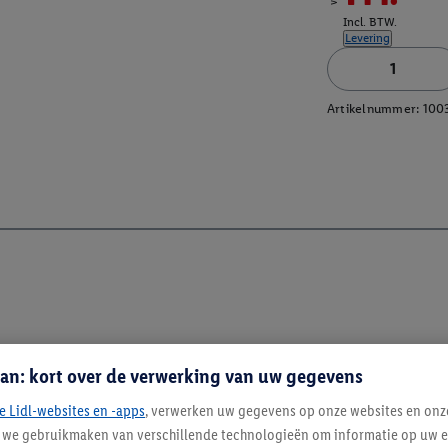
Incl. BTW.
Levering
Artikelnummer:
100
an: kort over de verwerking van uw gegevens
e Lidl-websites en -apps
, verwerken uw gegevens op onze websites en onz
j we gebruikmaken van verschillende technologieën om informatie op uw e
Blijf op de hoo