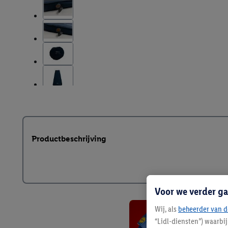
Productbeschrijving
Voor we verder ga
Wij, als
beheerder van d
“Lidl-diensten”) waarbi