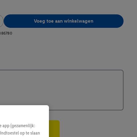
Voeg toe aan winkelwagen
386780
e app (gezamenlijk:
indtoestel op te slaan
gte