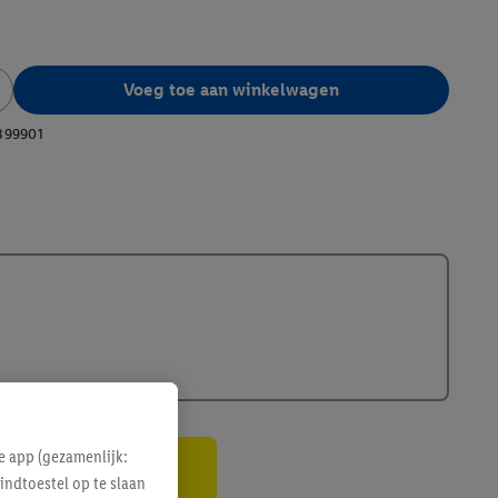
Voeg toe aan winkelwagen
399901
e app (gezamenlijk:
indtoestel op te slaan
gte