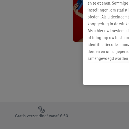
en te openen. Sommige 
instellingen, om statis
bieden. Als u deelneem
koopgedrag in de winke
Als u hier uw toestemm
of inlogt op uw bestaan
identificatiecode aanma
derden en om u geperso
samengevoegd worden me
aan u toegewezen werd
Als u hiermee akkoord g
u interesse hebt getoo
niet te kopen), ook op 
van uw gehashte e-mail
beschikt, meerdere ein
Onder “Aanpassen” kunt
Footerelement met de verschillende USPs van Lidl.be
Door op “weigeren” te k
Gratis verzending¹ vanaf € 60
“aanvaarden” te klikken
waaronder de bewaarter