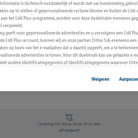
informatie is technisch noodzakelijk of wordt met uw toestemming gebrui
Schrijf je in op de newslette
tieken op te stellen of gepersonaliseerde reclame binnen en buiten de Lidl-
t aan het Lidl Plus-programma, worden voor deze doeleinden eveneens ge
l verzameld.
Inschrijven
ing geeft voor gepersonaliseerde advertenties en u vervolgens een Lidl P
de Lidl Plus-account, kunnen wij en onze partner Criteo S.A. eveneens een 
ken op basis van het e-mailadres dat u daarbij opgeeft, om u te herkennen
naliseerde advertenties te tonen. Voor dit doeleinde kan uw gehashte e-m
t andere identificatiegegevens of identificatiegegevens waarover Criteo
en.
aat, kunnen advertenties in het kader van retargeting, d.w.z. advertenties
Weigeren
Aanpasse
nd (bijvoorbeeld door het product in de webshop aan uw winkelmandje toe 
verschillende apparaten en verschillende Lidl-diensten worden weergegeve
adres en eventuele andere identificatiegegevens/identificatiegegevens wa
dapparaten of Lidl-diensten aan u kunnen worden toegewezen.
 u individuele doeleinden toestaan en meer informatie vinden over de ge
likken, kunt u alleen het gebruik van de noodzakelijke technologieën toes
Levering tot bij je thuis of in een
, stemt u in met alle verwerkingen voor alle bovengenoemde doeleinden. M
afhaalpunt
mijn van de gegevens en uw recht om uw toestemming te allen tijde met