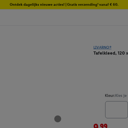
Ontdek dagelijks nieuwe acties! | Gratis verzending¹ vanaf € 60.
LIVARNO®
Tafelkleed, 120 
Kleur:
Kies je
9.99