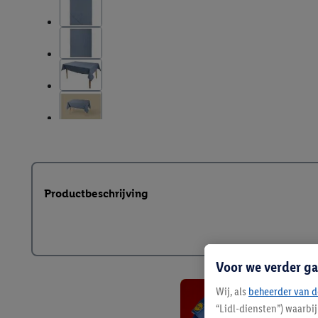
Productbeschrijving
Voor we verder ga
Wij, als
beheerder van d
“Lidl-diensten”) waarbi