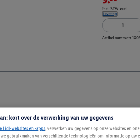
Incl. BTW. excl.
Levering
Artikelnummer:
100
an: kort over de verwerking van uw gegevens
e Lidl-websites en -apps
, verwerken uw gegevens op onze websites en onz
j we gebruikmaken van verschillende technologieën om informatie op uw e
Blijf op de hoo