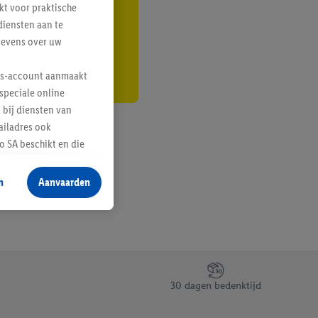
kt voor praktische
r
diensten aan te
gevens over uw
lus-account aanmaakt
speciale online
 bij diensten van
ailadres ook
 SA beschikt en die
 voor producten waarin
n
Aanvaarden
te voegen, maar het
n als er met behulp
arover Criteo SA
gevensverwerking.
taan. Door op
30 dagen bedenktijd
eer informatie,
 vooruitwerkende