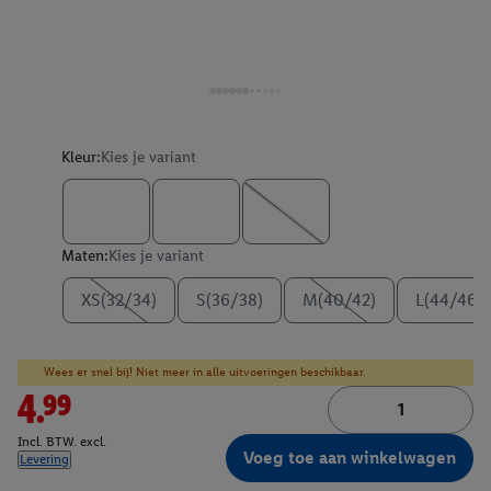
Kleur:
Kies je variant
Maten:
Kies je variant
XS(32/34)
S(36/38)
M(40/42)
L(44/46)
Wees er snel bij! Niet meer in alle uitvoeringen beschikbaar.
4.99
Incl. BTW. excl.
Voeg toe aan winkelwagen
Levering