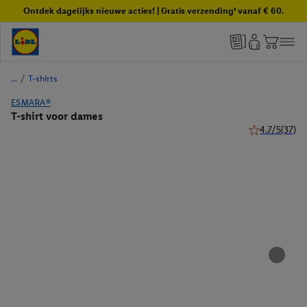
Ontdek dagelijks nieuwe acties! | Gratis verzending¹ vanaf € 60.
/
T-shirts
ESMARA®
T-shirt voor dames
4.7/5
(37)
4.7 van 5 ster