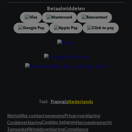
trekken, vindt u in onze
privacyverklaring
.
Je vindt het
Betaalmiddelen
impressum hier.
Taal:
Français
Nederlands
Footerelement met links naar juridische teksten
Wettelijke contactgegevens
Privacyverklaring
Cookies beheren
Cookieverklaring
Herroepingsrecht
Toegankelijkheidsverklaring
Compliance