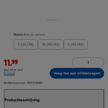
Maten:
Kies je variant
S (36/38)
M (40/42)
L (44/46)
11.99
Incl. BTW. excl.
Voeg toe aan winkelwagen
Levering
Artikelnummer:
100373883
Productbeschrijving