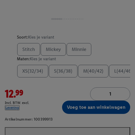
Soort:
Kies je variant
Stitch
Mickey
Minnie
Maten:
Kies je variant
XS(32/34)
S(36/38)
M(40/42)
L(44/46)
12.99
Incl. BTW. excl.
Voeg toe aan winkelwagen
Levering
Artikelnummer:
100399913