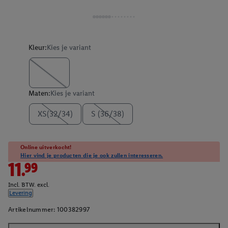
Kleur:
Kies je variant
Maten:
Kies je variant
XS(32/34)
S (36/38)
Online uitverkocht!
Hier vind je producten die je ook zullen interesseren.
11.99
Incl. BTW. excl.
Levering
Artikelnummer:
100382997