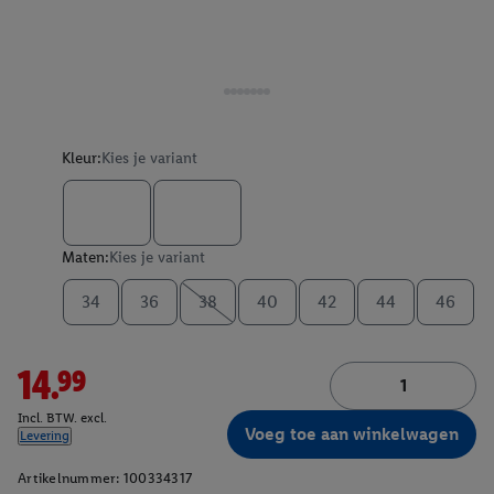
Kleur:
Kies je variant
Maten:
Kies je variant
34
36
38
40
42
44
46
14.99
Incl. BTW. excl.
Voeg toe aan winkelwagen
Levering
Artikelnummer:
100334317