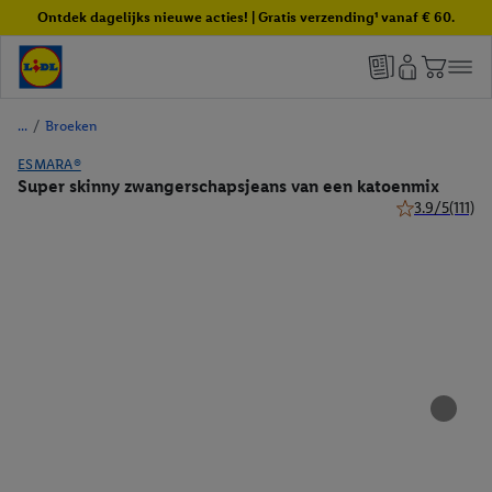
Ontdek dagelijks nieuwe acties! | Gratis verzending¹ vanaf € 60.
/
Broeken
ESMARA®
Super skinny zwangerschapsjeans van een katoenmix
3.9/5
(111)
3.9 van 5 sterr