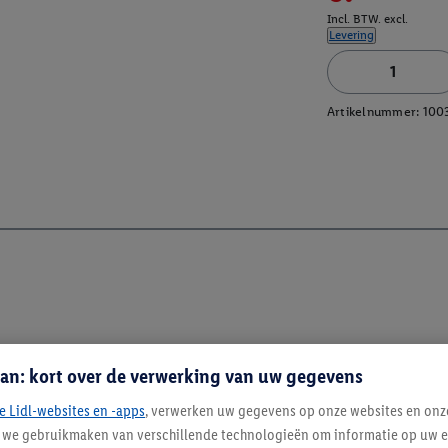
Incl. BTW. excl.
Levering
Artikelnummer:
100
an: kort over de verwerking van uw gegevens
e Lidl-websites en -apps
, verwerken uw gegevens op onze websites en onz
j we gebruikmaken van verschillende technologieën om informatie op uw e
Blijf op de hoo