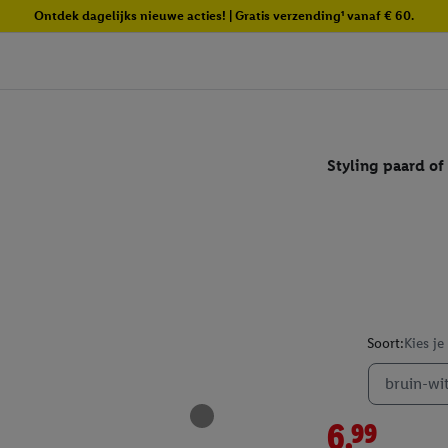
Ontdek dagelijks nieuwe acties! | Gratis verzending¹ vanaf € 60.
Styling paard of
Soort:
Kies je
bruin-wi
6.99