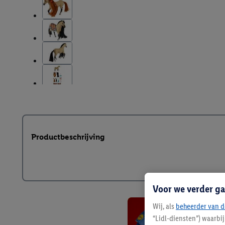
Productbeschrijving
Voor we verder ga
Wij, als
beheerder van d
“Lidl-diensten”) waarbi