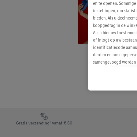
en te openen. Sommige 
instellingen, om statis
bieden. Als u deelneem
koopgedrag in de winke
Als u hier uw toestemm
of inlogt op uw bestaan
identificatiecode aanma
derden en om u geperso
samengevoegd worden me
aan u toegewezen werd
Als u hiermee akkoord g
u interesse hebt getoo
niet te kopen), ook op 
van uw gehashte e-mail
beschikt, meerdere ein
Onder “Aanpassen” kunt
Footerelement met de verschillende USPs van Lidl.be
Door op “weigeren” te k
Gratis verzending¹ vanaf € 60
“aanvaarden” te klikken
waaronder de bewaarter