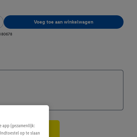
Voeg toe aan winkelwagen
380678
e app (gezamenlijk:
indtoestel op te slaan
gte