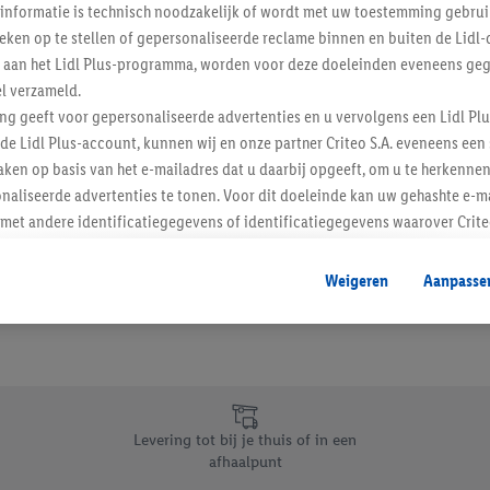
informatie is technisch noodzakelijk of wordt met uw toestemming gebrui
Schrijf je in op de newslette
tieken op te stellen of gepersonaliseerde reclame binnen en buiten de Lidl-
t aan het Lidl Plus-programma, worden voor deze doeleinden eveneens ge
l verzameld.
Inschrijven
ing geeft voor gepersonaliseerde advertenties en u vervolgens een Lidl P
de Lidl Plus-account, kunnen wij en onze partner Criteo S.A. eveneens een 
ken op basis van het e-mailadres dat u daarbij opgeeft, om u te herkennen
naliseerde advertenties te tonen. Voor dit doeleinde kan uw gehashte e-m
t andere identificatiegegevens of identificatiegegevens waarover Criteo
en.
aat, kunnen advertenties in het kader van retargeting, d.w.z. advertenties
Weigeren
Aanpasse
nd (bijvoorbeeld door het product in de webshop aan uw winkelmandje toe 
verschillende apparaten en verschillende Lidl-diensten worden weergegeve
adres en eventuele andere identificatiegegevens/identificatiegegevens wa
dapparaten of Lidl-diensten aan u kunnen worden toegewezen.
 u individuele doeleinden toestaan en meer informatie vinden over de ge
likken, kunt u alleen het gebruik van de noodzakelijke technologieën toes
Levering tot bij je thuis of in een
, stemt u in met alle verwerkingen voor alle bovengenoemde doeleinden. M
afhaalpunt
mijn van de gegevens en uw recht om uw toestemming te allen tijde met