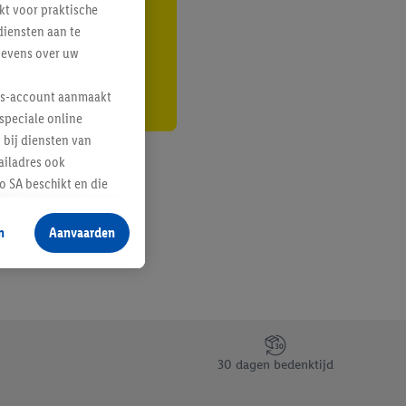
kt voor praktische
r
diensten aan te
gevens over uw
lus-account aanmaakt
speciale online
 bij diensten van
ailadres ook
 SA beschikt en die
 voor producten waarin
n
Aanvaarden
te voegen, maar het
n als er met behulp
arover Criteo SA
gevensverwerking.
taan. Door op
30 dagen bedenktijd
eer informatie,
 vooruitwerkende