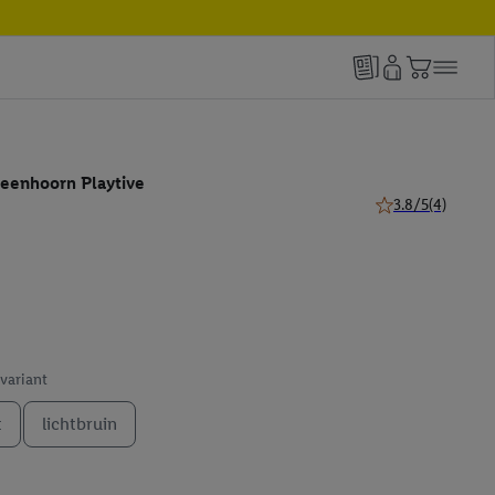
 eenhoorn Playtive
3.8/5
(4)
3.8 van 5 sterren 
 variant
t
lichtbruin